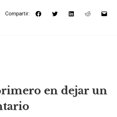
Compartir:
Facebook
Twitter
LinkedIn
Reddit
Corr
elect
ación
primero en dejar un
tario