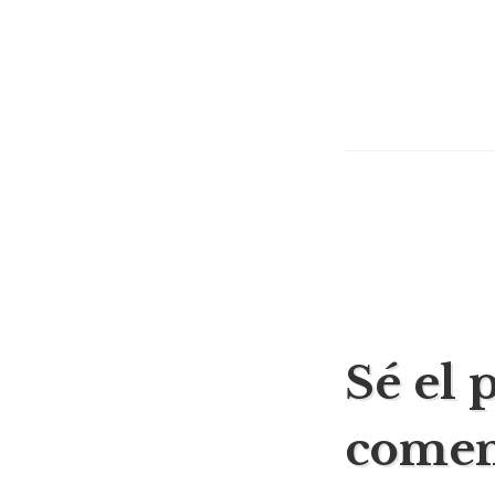
Naveg
Sé el 
de
comen