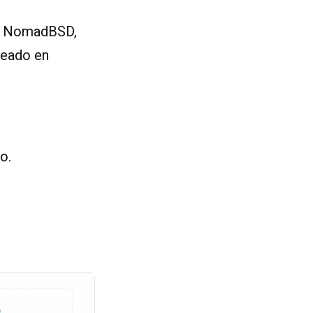
vo, NomadBSD,
reado en
o.