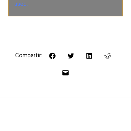
used.
Compartir:
Facebook
Twitter
LinkedIn
Reddit
Correo
electrónico