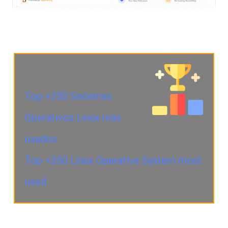
Top +250 Sistemas
Operativos Linux más
usados.
Top +250 Linux Operative System most
used.