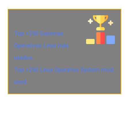
Top +250 Sistemas
Operativos Linux más
usados.
Top +250 Linux Operative System most
used.