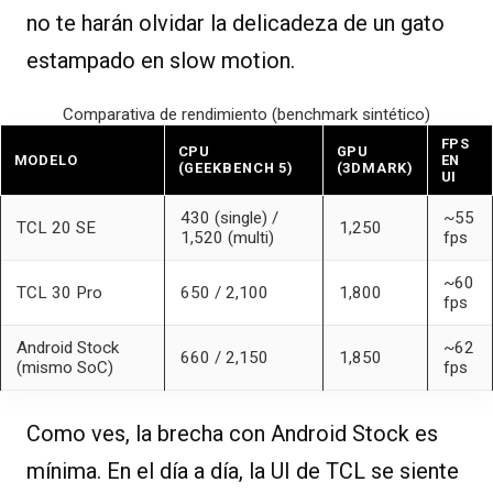
no te harán olvidar la delicadeza de un gato
estampado en slow motion.
Comparativa de rendimiento (benchmark sintético)
FPS
CPU
GPU
MODELO
EN
(GEEKBENCH 5)
(3DMARK)
UI
430 (single) /
~55
TCL 20 SE
1,250
1,520 (multi)
fps
~60
TCL 30 Pro
650 / 2,100
1,800
fps
Android Stock
~62
660 / 2,150
1,850
(mismo SoC)
fps
Como ves, la brecha con Android Stock es
mínima. En el día a día, la UI de TCL se siente