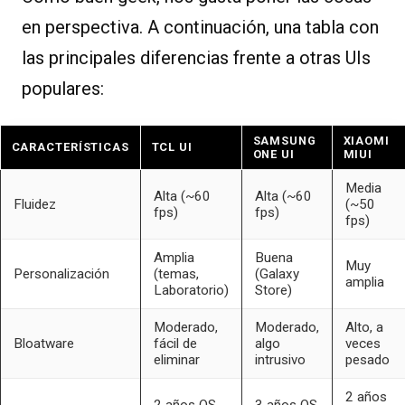
en perspectiva. A continuación, una tabla con
las principales diferencias frente a otras UIs
populares:
SAMSUNG
XIAOMI
CARACTERÍSTICAS
TCL UI
ONE UI
MIUI
Media
Alta (~60
Alta (~60
Fluidez
(~50
fps)
fps)
fps)
Amplia
Buena
Muy
Personalización
(temas,
(Galaxy
amplia
Laboratorio)
Store)
Moderado,
Moderado,
Alto, a
Bloatware
fácil de
algo
veces
eliminar
intrusivo
pesado
2 años
2 años OS
3 años OS