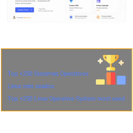
Top +250 Sistemas Operativos
Linux más usados.
Top +250 Linux Operative System most used.