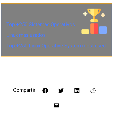
Top +250 Sistemas Operativos
Linux más usados.
Top +250 Linux Operative System most used.
Compartir:
Facebook
Twitter
LinkedIn
Reddit
Correo