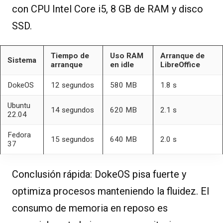
con CPU Intel Core i5, 8 GB de RAM y disco
SSD.
Tiempo de
Uso RAM
Arranque de
Sistema
arranque
en idle
LibreOffice
DokeOS
12 segundos
580 MB
1.8 s
Ubuntu
14 segundos
620 MB
2.1 s
22.04
Fedora
15 segundos
640 MB
2.0 s
37
Conclusión rápida: DokeOS pisa fuerte y
optimiza procesos manteniendo la fluidez. El
consumo de memoria en reposo es