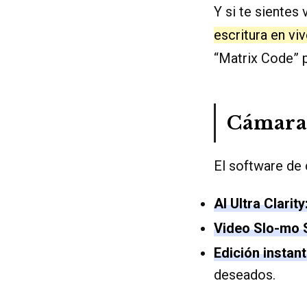
Y si te sientes
escritura en vi
“Matrix Code” p
Cámara
El software de 
AI Ultra Clarity
Video Slo-mo 
Edición instan
deseados.