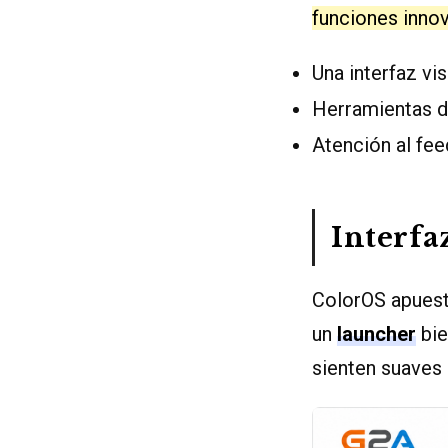
funciones inno
Una interfaz vi
Herramientas d
Atención al fe
Interfa
ColorOS apuesta
un
launcher
bie
sienten suaves