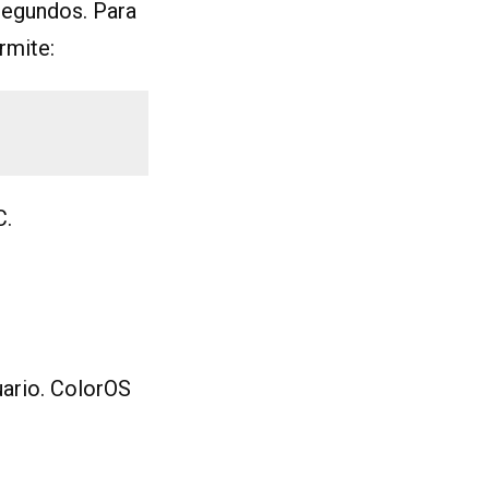
segundos. Para
rmite:
C.
uario. ColorOS