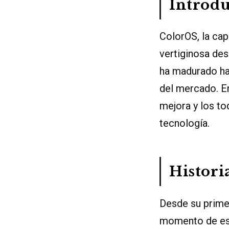
Introd
ColorOS, la ca
vertiginosa de
ha madurado ha
del mercado. En
mejora y los to
tecnología.
Histori
Desde su primer
momento de esc