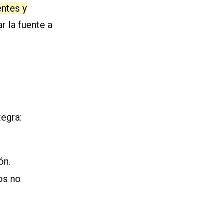
ntes y
r la fuente a
tegra:
ón.
os no