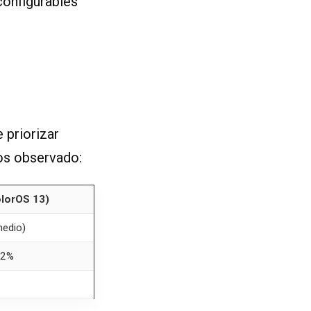
configurables
 priorizar
os observado:
lorOS 13)
medio)
 2%