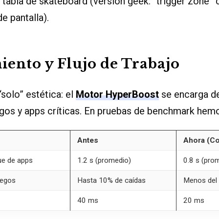
u tabla de skateboard (versión geek: “trigger zone” 
e pantalla).
ento y Flujo de Trabajo
solo” estética: el
Motor HyperBoost
se encarga de
egos y apps críticas. En pruebas de benchmark hem
Antes
Ahora (Co
ue de apps
1.2 s (promedio)
0.8 s (pro
uegos
Hasta 10% de caídas
Menos del
40 ms
20 ms