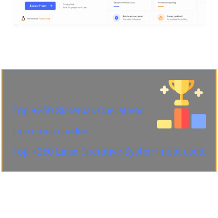
Top +250 Sistemas Operativos
Linux más usados.
Top +250 Linux Operative System most used.