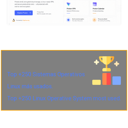
Top +250 Sistemas Operativos
Linux más usados.
Top +250 Linux Operative System most used.