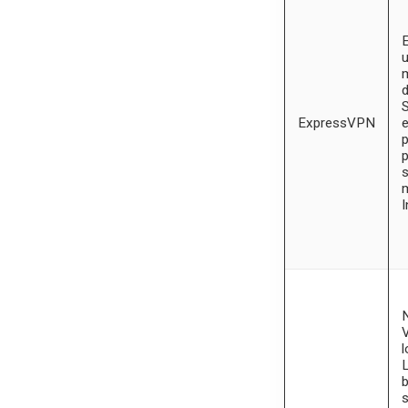
u
d
S
ExpressVPN
e
p
p
s
m
I
V
l
L
b
s