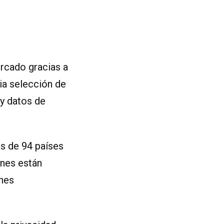
rcado gracias a
ia selección de
 y datos de
s de 94 países
ones están
ones