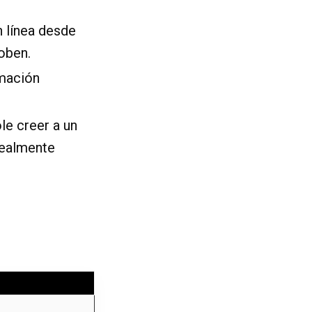
 línea desde
roben.
rmación
le creer a un
realmente