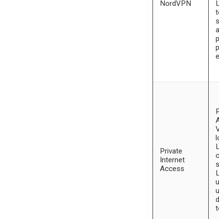
NordVPN
L
t
s
p
p
P
V
l
L
Private
o
Internet
s
Access
L
u
u
d
t