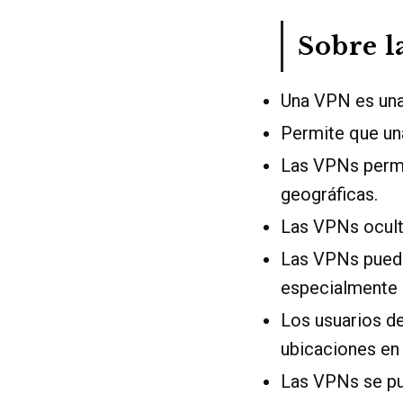
Sobre l
Una VPN es una 
Permite que una
Las VPNs permi
geográficas.
Las VPNs oculta
Las VPNs puede
especialmente ú
Los usuarios d
ubicaciones en
Las VPNs se pue