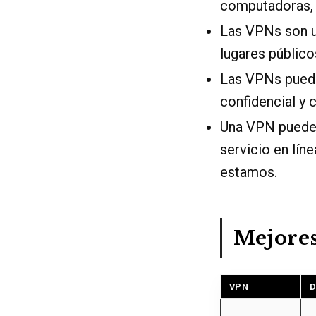
computadoras, 
Las VPNs son u
lugares público
Las VPNs puede
confidencial y
Una VPN puede s
servicio en lín
estamos.
Mejore
VPN
D