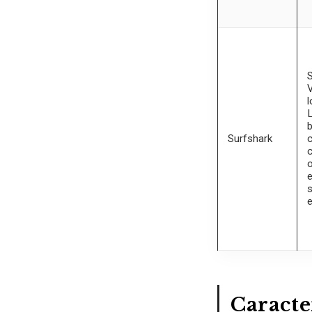
S
V
l
L
Surfshark
c
c
o
e
s
e
Caracter