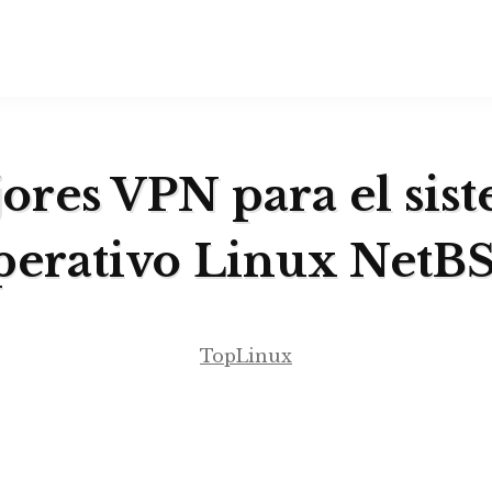
ores VPN para el sis
perativo Linux NetB
TopLinux