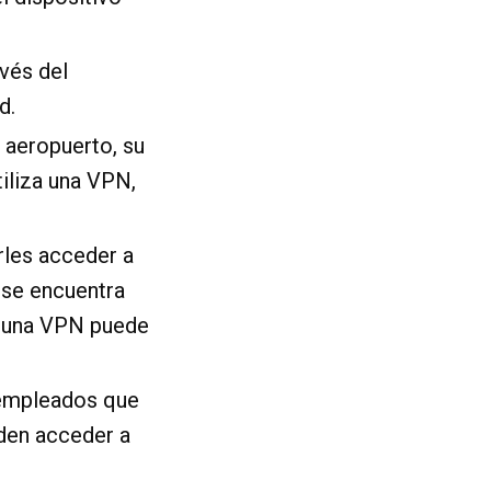
avés del
d.
n aeropuerto, su
tiliza una VPN,
rles acceder a
 se encuentra
, una VPN puede
 empleados que
eden acceder a