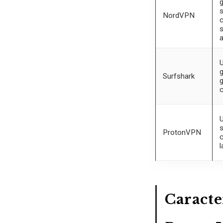
g
s
NordVPN
c
s
g
Surfshark
c
s
ProtonVPN
c
l
Caracter