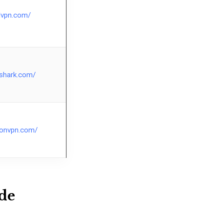
rdvpn.com/
fshark.com/
otonvpn.com/
 de