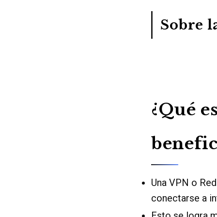
Sobre l
¿Qué es
benefic
Una VPN o Red P
conectarse a in
Esto se logra m