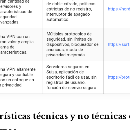
ran cantidad de
de doble cifrado, políticas
ervidores y
estrictas de no registro,
https://no
aracterísticas de
interruptor de apagado
eguridad
automático.
avanzadas.
Múltiples protocolos de
Una VPN con un
seguridad, sin límites de
ran valor y amplia
dispositivos, bloqueador de
https://sur
gama de
anuncios, modo de
aracterísticas.
privacidad mejorada.
Servidores seguros en
Una VPN altamente
Suiza, aplicación de
egura y confiable
escritorio fácil de usar, sin
https://pr
on un enfoque en
registros de usuario,
a privacidad.
función de reenvío seguro.
ísticas técnicas y no técnicas