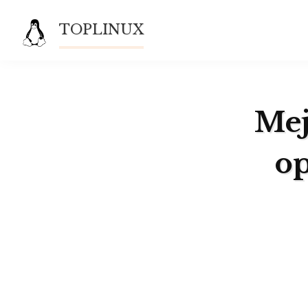
Saltar
TOPLINUX
al
contenido
Mej
o