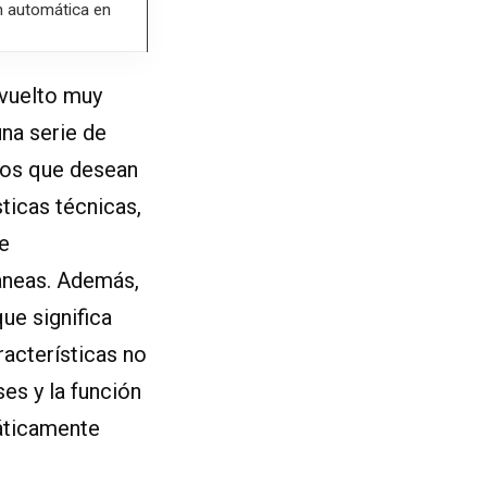
n automática en
 vuelto muy
na serie de
rios que desean
sticas técnicas,
e
táneas. Además,
ue significa
racterísticas no
es y la función
áticamente