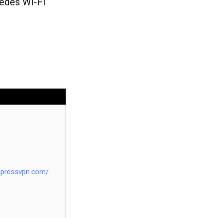
redes Wi-Fi
xpressvpn.com/