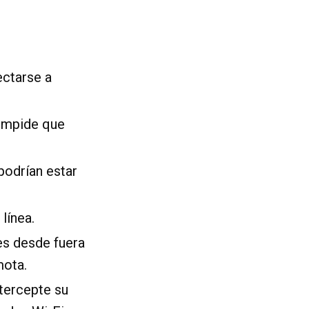
ectarse a
 impide que
podrían estar
línea.
es desde fuera
mota.
ntercepte su