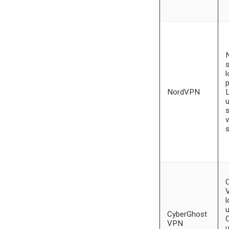
s
l
p
NordVPN
u
s
v
s
C
V
l
u
CyberGhost
VPN
u