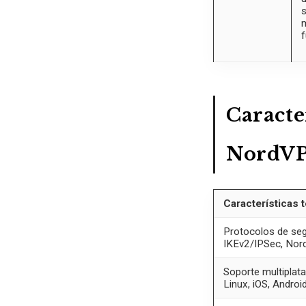
s
f
Caracter
NordV
Características 
Protocolos de se
IKEv2/IPSec, Nor
Soporte multipla
Linux, iOS, Androi