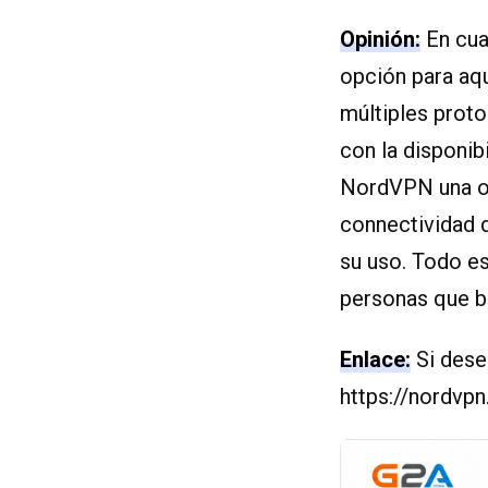
Opinión:
En cua
opción para aq
múltiples proto
con la disponibi
NordVPN una opc
connectividad d
su uso. Todo e
personas que bu
Enlace:
Si dese
https://nordvp