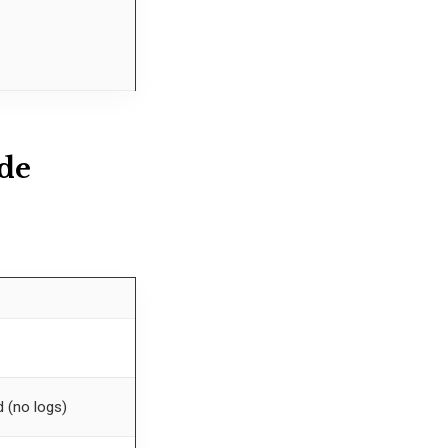
 de
d (no logs)