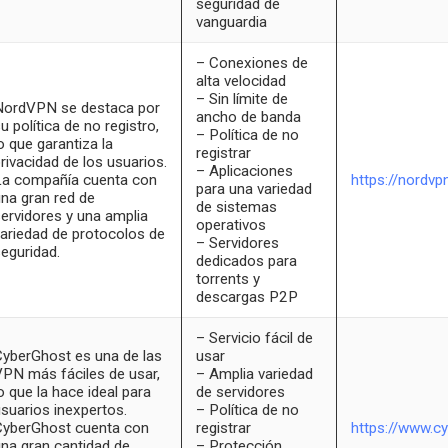
seguridad de
vanguardia
– Conexiones de
alta velocidad
– Sin límite de
NordVPN se destaca por
ancho de banda
u política de no registro,
– Política de no
o que garantiza la
registrar
rivacidad de los usuarios.
– Aplicaciones
La compañía cuenta con
https://nordvp
para una variedad
na gran red de
de sistemas
ervidores y una amplia
operativos
ariedad de protocolos de
– Servidores
eguridad.
dedicados para
torrents y
descargas P2P
– Servicio fácil de
yberGhost es una de las
usar
PN más fáciles de usar,
– Amplia variedad
o que la hace ideal para
de servidores
suarios inexpertos.
– Política de no
CyberGhost cuenta con
registrar
https://www.c
na gran cantidad de
– Protección