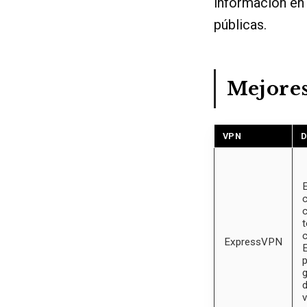
información en 
públicas.
Mejore
VPN
D
E
c
c
t
c
ExpressVPN
E
p
g
d
v