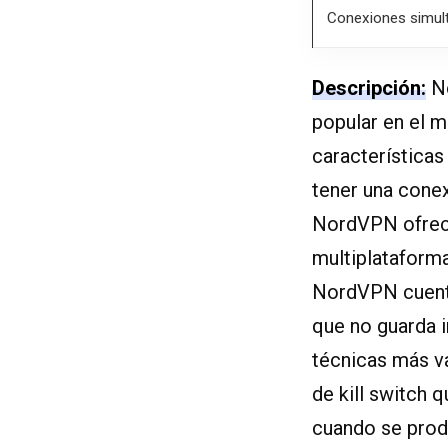
Conexiones simult
Descripción:
No
popular en el m
características
tener una conex
NordVPN ofrece
multiplataforma
NordVPN cuenta 
que no guarda i
técnicas más va
de kill switch
cuando se prod