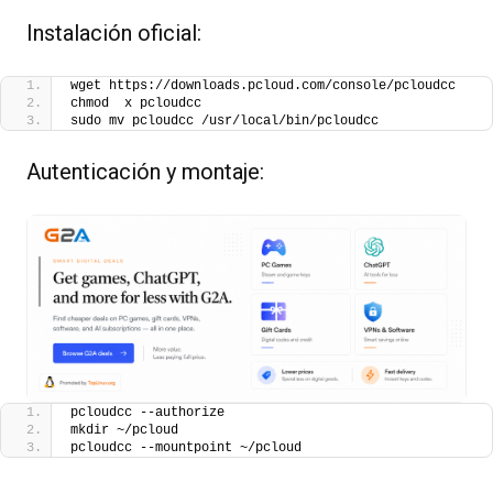
Instalación oficial:
wget https://downloads.pcloud.com/console/pcloudcc
chmod  x pcloudcc
sudo mv pcloudcc /usr/local/bin/pcloudcc
Autenticación y montaje:
pcloudcc --authorize
mkdir ~/pcloud
pcloudcc --mountpoint ~/pcloud