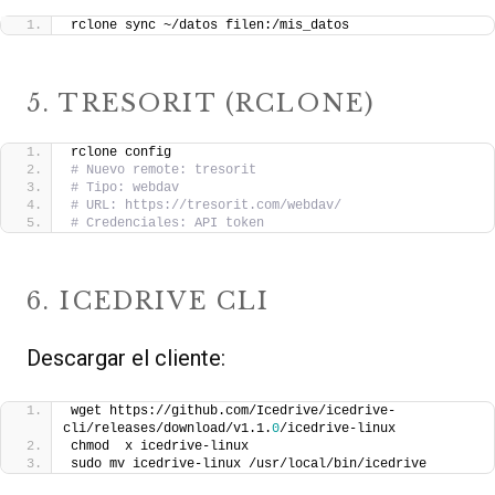
rclone sync ~/datos filen:/mis_datos
5. TRESORIT (RCLONE)
rclone config
# Nuevo remote: tresorit
# Tipo: webdav
# URL: https://tresorit.com/webdav/
# Credenciales: API token
6. ICEDRIVE CLI
Descargar el cliente:
wget https://github.com/Icedrive/icedrive-
cli/releases/download/v1.1.
0
/icedrive-linux
chmod  x icedrive-linux
sudo mv icedrive-linux /usr/local/bin/icedrive