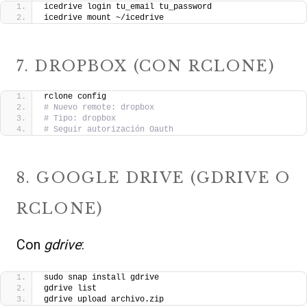
icedrive login tu_email tu_password
icedrive mount ~/icedrive
7. DROPBOX (CON RCLONE)
rclone config
# Nuevo remote: dropbox
# Tipo: dropbox
# Seguir autorización Oauth
8. GOOGLE DRIVE (GDRIVE O
RCLONE)
Con
gdrive
:
sudo snap install gdrive
gdrive list
gdrive upload archivo.zip