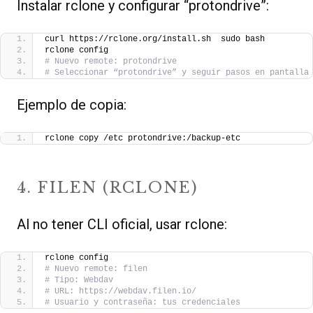
Instalar rclone y configurar “protondrive”:
curl https://rclone.org/install.sh  sudo bash
rclone config
# Nuevo remote: protondrive
# Seleccionar “protondrive” y seguir pasos en pantalla
Ejemplo de copia:
rclone copy /etc protondrive:/backup-etc
4. FILEN (RCLONE)
Al no tener CLI oficial, usar rclone:
rclone config
# Nuevo remote: filen
# Tipo: Webdav
# URL: https://webdav.filen.io/
# Usuario y contraseña: tus credenciales