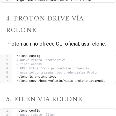
mega-sync /home/volumio/Music /Root/Music
4. PROTON DRIVE VÍA
RCLONE
Proton aún no ofrece CLI oficial, usa rclone:
rclone config
# Nuevo remoto: protondrive
# Tipo: webdav
# URL: https://api.protondrive.ch/webdav
# usuario/contraseña: tus credenciales Proton
rclone ls protondrive:
rclone copy /home/volumio/Music protondrive:Music
5. FILEN VÍA RCLONE
rclone config
# Nuevo remoto: filen