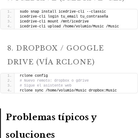
sudo snap install icedrive-cli --classic
icedrive-cli login tu_email tu_contraseña
icedrive-cli mount /mnt/icedrive
icedrive-cli upload /home/volumio/Music /Music
8. DROPBOX / GOOGLE
DRIVE (VÍA RCLONE)
rclone config
# Nuevo remoto: dropbox o gdrive
# Sigue el asistente web
rclone sync /home/volumio/Music dropbox:Music
Problemas típicos y
soluciones