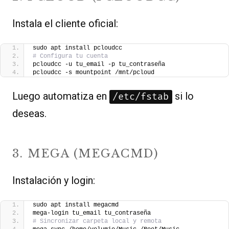
Instala el cliente oficial:
sudo apt install pcloudcc
# Configura tu cuenta
pcloudcc -u tu_email -p tu_contraseña
pcloudcc -s mountpoint /mnt/pcloud
Luego automatiza en
si lo
/etc/fstab
deseas.
3. MEGA (MEGACMD)
Instalación y login:
sudo apt install megacmd
mega-login tu_email tu_contraseña
# Sincronizar carpeta local y remota