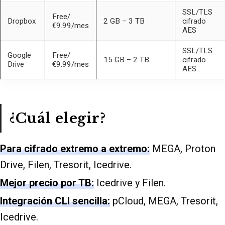
SSL/TLS
Free/
Dropbox
2 GB – 3 TB
cifrado
€9.99/mes
AES
SSL/TLS
Google
Free/
15 GB – 2 TB
cifrado
Drive
€9.99/mes
AES
¿Cuál elegir?
Para cifrado extremo a extremo:
MEGA, Proton
Drive, Filen, Tresorit, Icedrive.
Mejor precio por TB:
Icedrive y Filen.
Integración CLI sencilla:
pCloud, MEGA, Tresorit,
Icedrive.