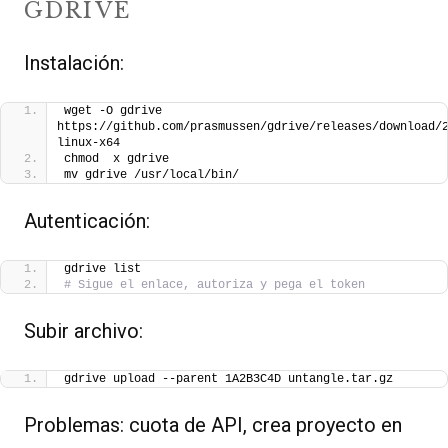
GDRIVE
Instalación:
wget -O gdrive 
https://github.com/prasmussen/gdrive/releases/download/
linux-x64
chmod  x gdrive
mv gdrive /usr/local/bin/
Autenticación:
gdrive list
# Sigue el enlace, autoriza y pega el token
Subir archivo:
gdrive upload --parent 1A2B3C4D untangle.tar.gz
Problemas: cuota de API, crea proyecto en