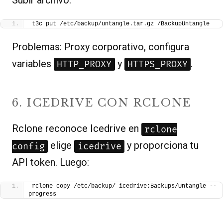
t3c put /etc/backup/untangle.tar.gz /BackupUntangle
Problemas: Proxy corporativo, configura
variables
y
.
HTTP_PROXY
HTTPS_PROXY
6. ICEDRIVE CON RCLONE
Rclone reconoce Icedrive en
rclone
elige
y proporciona tu
config
icedrive
API token. Luego:
rclone copy /etc/backup/ icedrive:Backups/Untangle --
progress