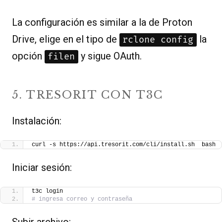
La configuración es similar a la de Proton
Drive, elige en el tipo de
la
rclone config
opción
y sigue OAuth.
filen
5. TRESORIT CON T3C
Instalación:
curl -s https://api.tresorit.com/cli/install.sh  bash
Iniciar sesión:
t3c login
# ingresa correo y contraseña
Subir archivo: