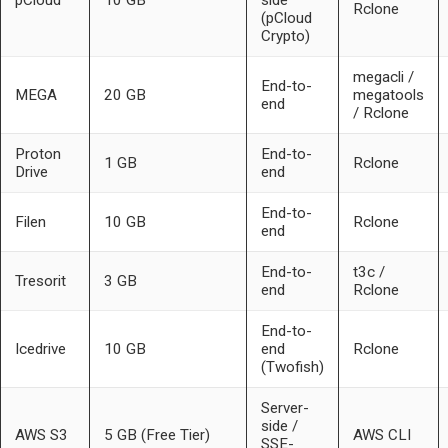
Rclone
(pCloud
Crypto)
megacli /
End-to-
MEGA
20 GB
megatools
end
/ Rclone
Proton
End-to-
1 GB
Rclone
Drive
end
End-to-
Filen
10 GB
Rclone
end
End-to-
t3c /
Tresorit
3 GB
end
Rclone
End-to-
Icedrive
10 GB
end
Rclone
(Twofish)
Server-
side /
AWS S3
5 GB (Free Tier)
AWS CLI
SSE-