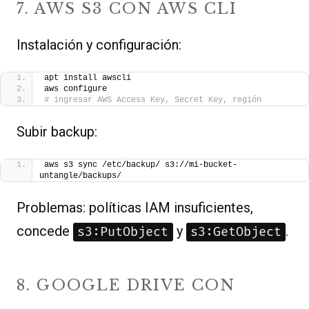
7. AWS S3 CON AWS CLI
Instalación y configuración:
apt install awscli
aws configure
# ingresar AWS Access Key, Secret Key, región
Subir backup:
aws s3 sync /etc/backup/ s3://mi-bucket-
untangle/backups/
Problemas: políticas IAM insuficientes,
concede
y
.
s3:PutObject
s3:GetObject
8. GOOGLE DRIVE CON