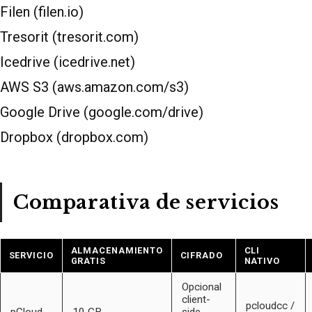
Filen (filen.io)
Tresorit (tresorit.com)
Icedrive (icedrive.net)
AWS S3 (aws.amazon.com/s3)
Google Drive (google.com/drive)
Dropbox (dropbox.com)
Comparativa de servicios
ALMACENAMIENTO
CLI
SERVICIO
CIFRADO
GRATIS
NATIVO
Opcional
client-
pcloudcc /
pCloud
10 GB
side