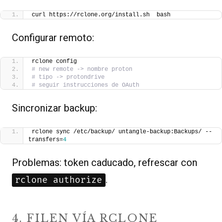
curl https://rclone.org/install.sh  bash
Configurar remoto:
rclone config
# new remote -> nombre proton
# tipo -> protondrive
# seguir instrucciones de OAuth
Sincronizar backup:
rclone sync /etc/backup/ untangle-backup:Backups/ --
transfers=
4
Problemas: token caducado, refrescar con
.
rclone authorize
4. FILEN VÍA RCLONE