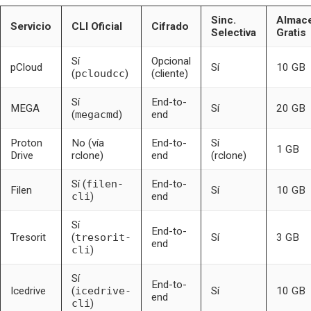
Sinc.
Almac
Servicio
CLI Oficial
Cifrado
Selectiva
Gratis
Sí
Opcional
pCloud
Sí
10 GB
(
pcloudcc
)
(cliente)
Sí
End-to-
MEGA
Sí
20 GB
(
megacmd
)
end
Proton
No (vía
End-to-
Sí
1 GB
Drive
rclone)
end
(rclone)
Sí (
filen-
End-to-
Filen
Sí
10 GB
cli
)
end
Sí
End-to-
Tresorit
(
tresorit-
Sí
3 GB
end
cli
)
Sí
End-to-
Icedrive
(
icedrive-
Sí
10 GB
end
cli
)