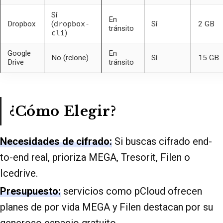
Sí
En
Dropbox
(
dropbox-
Sí
2 GB
tránsito
cli
)
Google
En
No (rclone)
Sí
15 GB
Drive
tránsito
¿Cómo Elegir?
Necesidades de cifrado:
Si buscas cifrado end-
to-end real, prioriza MEGA, Tresorit, Filen o
Icedrive.
Presupuesto:
servicios como pCloud ofrecen
planes de por vida MEGA y Filen destacan por su