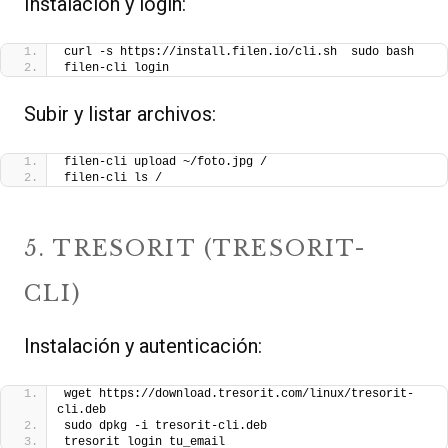
Instalación y login:
curl -s https://install.filen.io/cli.sh  sudo bash
filen-cli login
Subir y listar archivos:
filen-cli upload ~/foto.jpg /
filen-cli ls /
5. TRESORIT (TRESORIT-
CLI)
Instalación y autenticación:
wget https://download.tresorit.com/linux/tresorit-
cli.deb
sudo dpkg -i tresorit-cli.deb
tresorit login tu_email