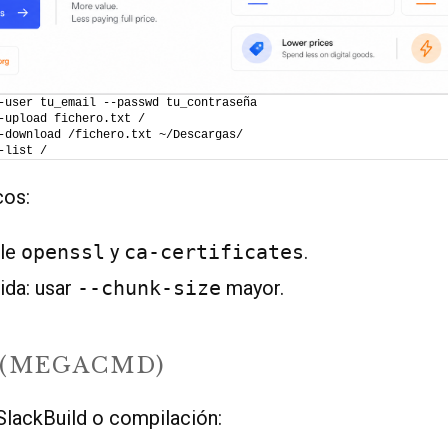
-user tu_email --passwd tu_contraseña
-upload fichero.txt /
-download /fichero.txt ~/Descargas/
-list /
cos:
ale
openssl
y
ca-certificates
.
ida: usar
--chunk-size
mayor.
 (MEGACMD)
 SlackBuild o compilación: