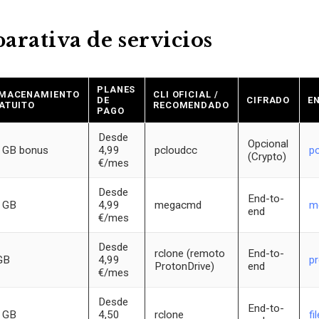
arativa de servicios
PLANES
MACENAMIENTO
CLI OFICIAL /
DE
CIFRADO
E
ATUITO
RECOMENDADO
PAGO
Desde
Opcional
 GB bonus
4,99
pcloudcc
p
(Crypto)
€/mes
Desde
End-to-
 GB
4,99
megacmd
m
end
€/mes
Desde
rclone (remoto
End-to-
GB
4,99
p
ProtonDrive)
end
€/mes
Desde
End-to-
 GB
4,50
rclone
fi