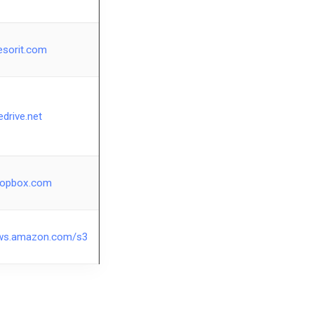
esorit.com
edrive.net
ropbox.com
ws.amazon.com/s3