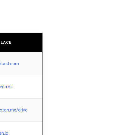
NLACE
cloud.com
ega.nz
roton.me/drive
len.io