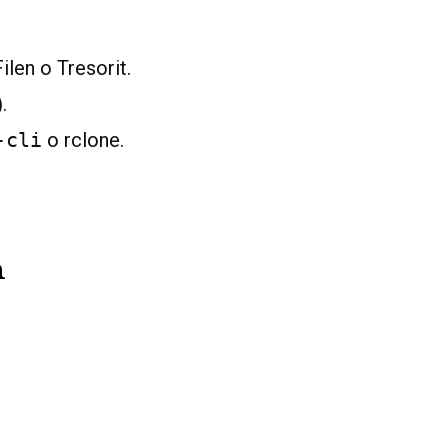
len o Tresorit.
.
-cli
o rclone.
n