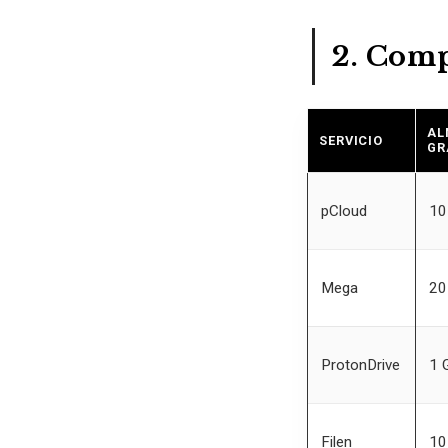
2. Comp
AL
SERVICIO
GR
pCloud
10
Mega
20
ProtonDrive
1 
Filen
10