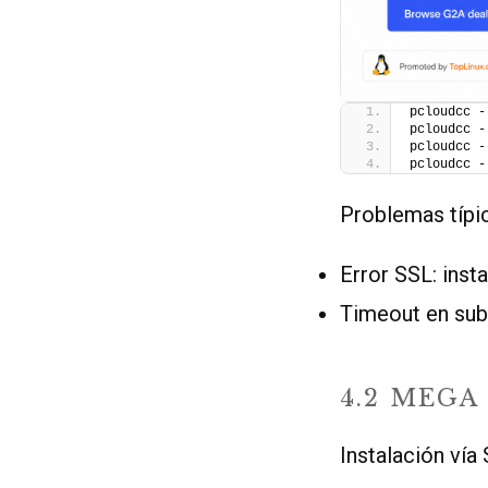
pcloudcc -
pcloudcc -
pcloudcc -
pcloudcc -
Problemas típi
Error SSL: inst
Timeout en sub
4.2 MEGA
Instalación vía