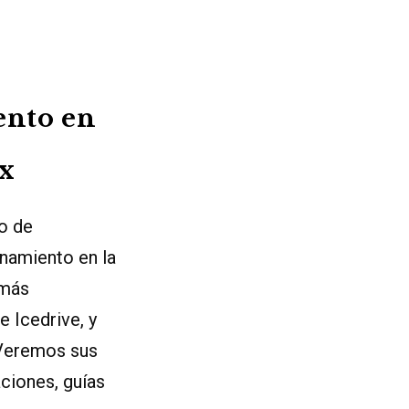
ento en
ux
so de
namiento en la
 más
e Icedrive, y
 Veremos sus
ciones, guías