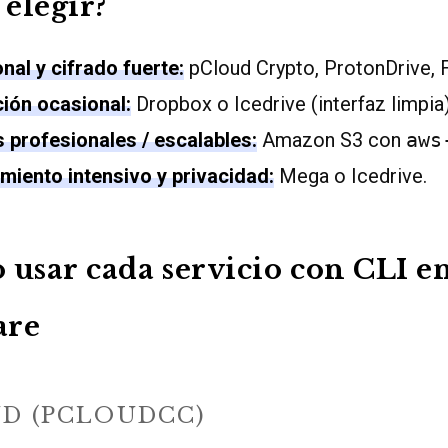
 elegir?
nal y cifrado fuerte:
pCloud Crypto, ProtonDrive, Fi
ión ocasional:
Dropbox o Icedrive (interfaz limpia)
 profesionales / escalables:
Amazon S3 con
aws
iento intensivo y privacidad:
Mega o Icedrive.
 usar cada servicio con CLI e
are
UD (PCLOUDCC)