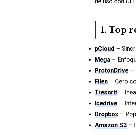
de uso con CLI 
1. Top 
pCloud
– Sincro
Mega
– Enfoque
ProtonDrive
– 
Filen
– Cero con
Tresorit
– Idea
Icedrive
– Inter
Dropbox
– Popu
Amazon S3
– I