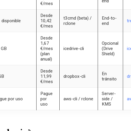
end
€/mes
Desde
t3cmd (beta) /
End-to-
 disponible
10,42
tr
rclone
end
€/mes
Desde
1,67
Opcional
 GB
€/mes
icedrive-cli
(Drive
ic
(plan
Shield)
anual)
Desde
En
GB
11,99
dropbox-cli
d
tránsito
€/mes
Pague
Server-
gue por uso
por
aws-cli / rclone
side /
a
uso
KMS