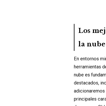
Los mej
la nube
En entornos mi
herramientas d
nube es fundame
destacados, inc
adicionaremos 
principales ca