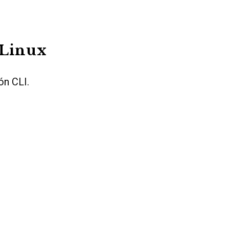
 Linux
ón CLI.