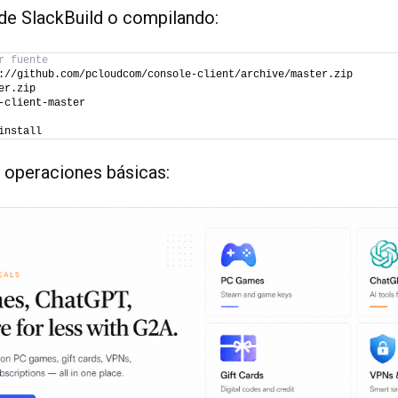
sde SlackBuild o compilando:
r fuente
://github.com/pcloudcom/console-client/archive/master.zip
er.zip
-client-master
install
y operaciones básicas: