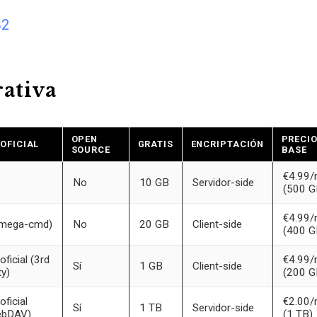
B2
ativa
OPEN
PRECI
 OFICIAL
GRATIS
ENCRIPTACIÓN
SOURCE
BASE
€4.99
No
10 GB
Servidor-side
(500 G
€4.99
(mega-cmd)
No
20 GB
Client-side
(400 G
oficial (3rd
€4.99
Sí
1 GB
Client-side
ty)
(200 G
oficial
€2.00
Sí
1 TB
Servidor-side
ebDAV)
(1 TB)