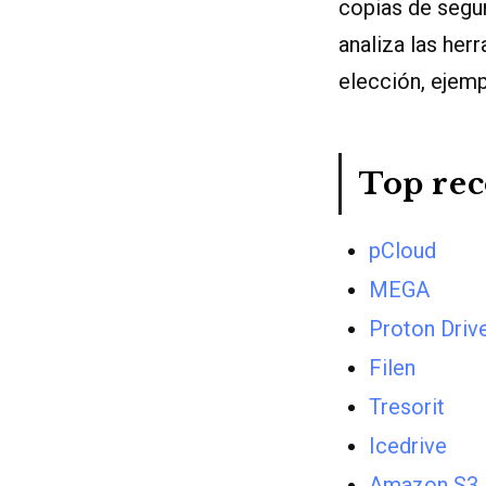
copias de segur
analiza las her
elección, ejemp
Top re
pCloud
MEGA
Proton Driv
Filen
Tresorit
Icedrive
Amazon S3