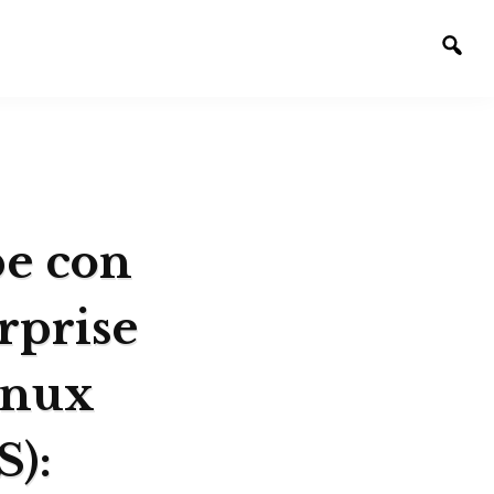
Alte
la
bús
be con
rprise
inux
S):