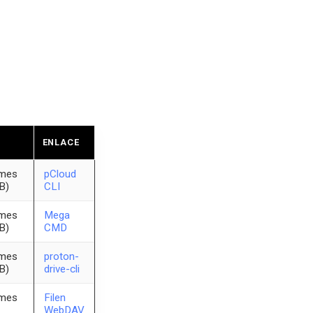
O
ENLACE
/mes
pCloud
B)
CLI
/mes
Mega
B)
CMD
/mes
proton-
B)
drive-cli
/mes
Filen
WebDAV