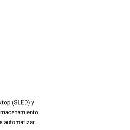
ktop (SLED) y
 almacenamiento
ra automatizar