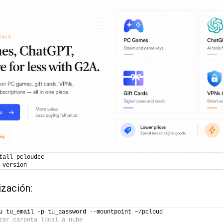
tall pcloudcc
-version
ización:
u tu_email -p tu_password --mountpoint ~/pcloud
zar carpeta local a nube