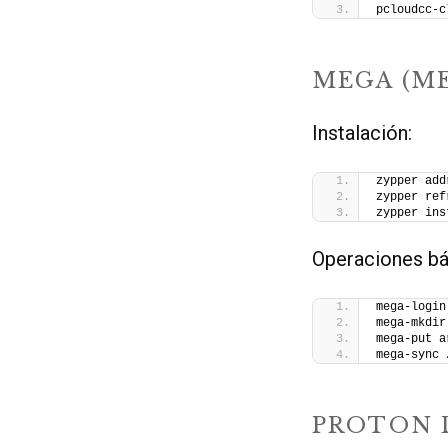
pcloudcc-c
MEGA (M
Instalación:
zypper add
zypper ref
zypper ins
Operaciones bá
mega-login
mega-mkdir
mega-put a
mega-sync 
PROTON D