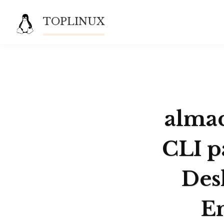
Saltar
TOPLINUX
al
contenido
almac
CLI p
Des
En