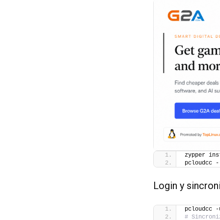
zypper ins
pcloudcc -
Login y sincron
pcloudcc -
# Sincroni