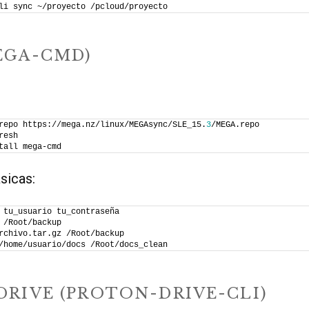
li sync ~/proyecto /pcloud/proyecto
EGA-CMD)
repo https://mega.nz/linux/MEGAsync/SLE_15.
3
/MEGA.repo
resh
tall mega-cmd
sicas:
 tu_usuario tu_contraseña
 /Root/backup
rchivo.tar.gz /Root/backup
/home/usuario/docs /Root/docs_clean
RIVE (PROTON-DRIVE-CLI)