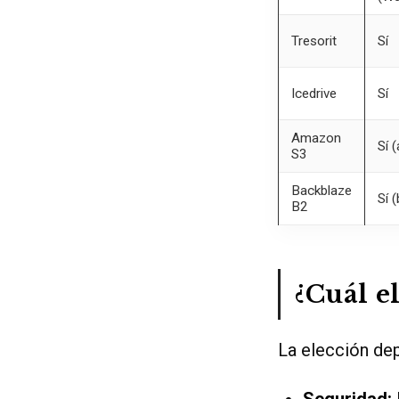
Tresorit
Sí
Icedrive
Sí
Amazon
Sí 
S3
Backblaze
Sí 
B2
¿Cuál e
La elección de
Seguridad: