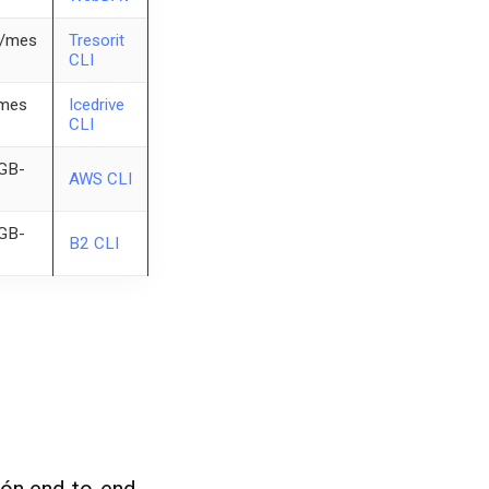
2/mes
Tresorit
CLI
/mes
Icedrive
CLI
GB-
AWS CLI
GB-
B2 CLI
ión end-to-end.