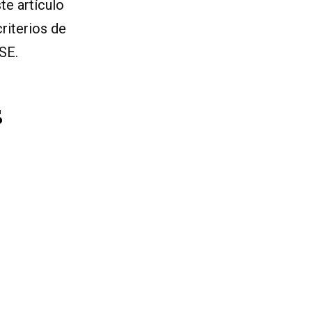
te artículo
riterios de
SE.
S