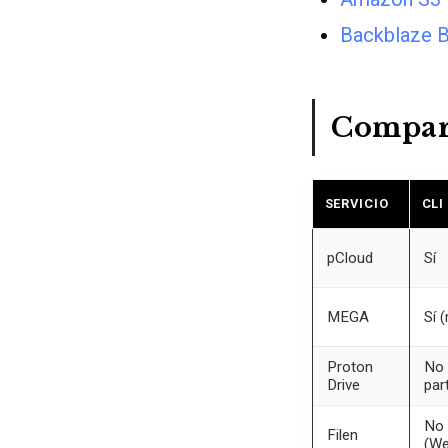
Backblaze 
Compar
SERVICIO
CLI
pCloud
Sí
MEGA
Sí 
Proton
No 
Drive
par
No 
Filen
(W