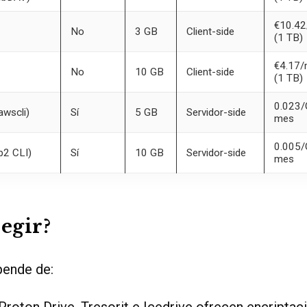
€10.4
No
3 GB
Client-side
(1 TB)
€4.17
No
10 GB
Client-side
(1 TB)
0.023/
(awscli)
Sí
5 GB
Servidor-side
mes
0.005/
(b2 CLI)
Sí
10 GB
Servidor-side
mes
legir?
pende de:
Proton Drive, Tresorit e Icedrive ofrecen encriptac