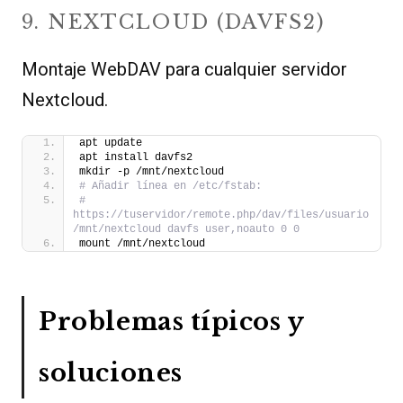
9. NEXTCLOUD (DAVFS2)
Montaje WebDAV para cualquier servidor
Nextcloud.
apt update
apt install davfs2
mkdir -p /mnt/nextcloud
# Añadir línea en /etc/fstab:
# 
https://tuservidor/remote.php/dav/files/usuario 
/mnt/nextcloud davfs user,noauto 0 0
mount /mnt/nextcloud
Problemas típicos y
soluciones