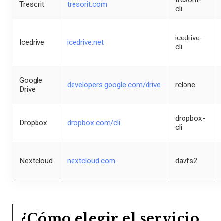
Tresorit
tresorit.com
cli
icedrive-
Icedrive
icedrive.net
cli
Google
developers.google.com/drive
rclone
Drive
dropbox-
Dropbox
dropbox.com/cli
cli
Nextcloud
nextcloud.com
davfs2
¿Cómo elegir el servicio