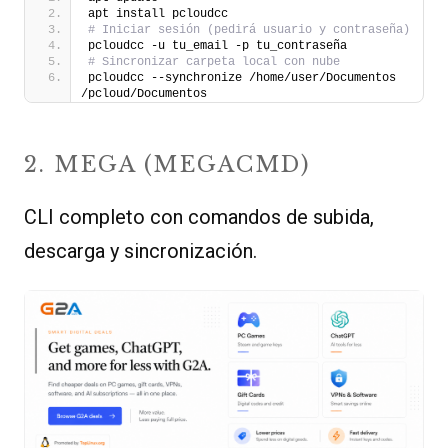
apt install pcloudcc
# Iniciar sesión (pedirá usuario y contraseña)
pcloudcc -u tu_email -p tu_contraseña
# Sincronizar carpeta local con nube
pcloudcc --synchronize /home/user/Documentos 
/pcloud/Documentos
2. MEGA (MEGACMD)
CLI completo con comandos de subida,
descarga y sincronización.