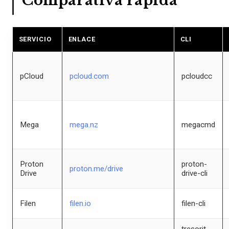
Comparativa rápida
SERVICIO
ENLACE
CLI
pCloud
pcloud.com
pcloudcc
Mega
mega.nz
megacmd
Proton
proton-
proton.me/drive
Drive
drive-cli
Filen
filen.io
filen-cli
tresorit-