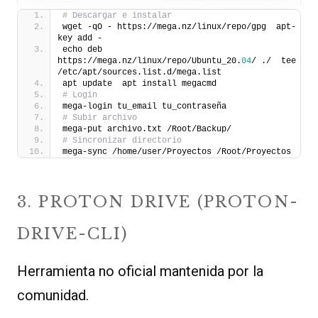
# Descargar e instalar
wget -qO - https://mega.nz/linux/repo/gpg  apt-
key add -
echo deb 
https://mega.nz/linux/repo/Ubuntu_20.
04
/ ./  tee 
/etc/apt/sources.list.d/mega.list
apt update  apt install megacmd
# Login
mega-login tu_email tu_contraseña
# Subir archivo
mega-put archivo.txt /Root/Backup/
# Sincronizar directorio
mega-sync /home/user/Proyectos /Root/Proyectos
3. PROTON DRIVE (PROTON-
DRIVE-CLI)
Herramienta no oficial mantenida por la
comunidad.