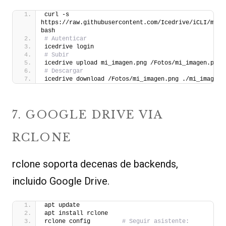
curl -s 
https://raw.githubusercontent.com/Icedrive/iCLI/master
bash
# Autenticar
icedrive login
# Subir
icedrive upload mi_imagen.png /Fotos/mi_imagen.png
# Descargar
icedrive download /Fotos/mi_imagen.png ./mi_imagen.
7. GOOGLE DRIVE VIA
RCLONE
rclone soporta decenas de backends,
incluido Google Drive.
apt update
apt install rclone
rclone config         
# Seguir asistente: 