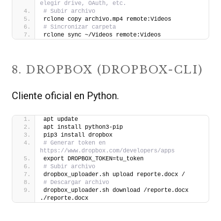
elegir drive, OAuth, etc.
# Subir archivo
rclone copy archivo.mp4 remote:Videos
# Sincronizar carpeta
rclone sync ~/Videos remote:Videos
8. DROPBOX (DROPBOX-CLI)
Cliente oficial en Python.
apt update
apt install python3-pip
pip3 install dropbox
# Generar token en 
https://www.dropbox.com/developers/apps
export DROPBOX_TOKEN=tu_token
# Subir archivo
dropbox_uploader.sh upload reporte.docx /
# Descargar archivo
dropbox_uploader.sh download /reporte.docx 
./reporte.docx