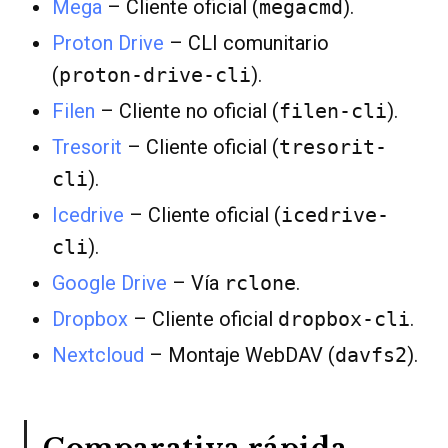
Mega
– Cliente oficial (
megacmd
).
Proton Drive
– CLI comunitario
(
proton-drive-cli
).
Filen
– Cliente no oficial (
filen-cli
).
Tresorit
– Cliente oficial (
tresorit-
cli
).
Icedrive
– Cliente oficial (
icedrive-
cli
).
Google Drive
– Vía
rclone
.
Dropbox
– Cliente oficial
dropbox-cli
.
Nextcloud
– Montaje WebDAV (
davfs2
).