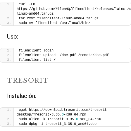
curl -LO 
https://github.com/FilenHQ/filenclient/releases/latest/
linux-amd64.tar.gz
tar zxvf filenclient-linux-amd64.tar.gz
sudo mv filenclient /usr/local/bin/
Uso:
filenclient login
filenclient upload ~/doc.pdf /remote/doc.pdf
filenclient list /
TRESORIT
Instalación:
wget https://download.tresorit.com/tresorit-
desktop/Tresorit-3.35.
0
-x86_64.rpm
sudo alien -k Tresorit-3.35.
0
-x86_64.rpm
sudo dpkg -i tresorit_3.35.0_amd64.deb