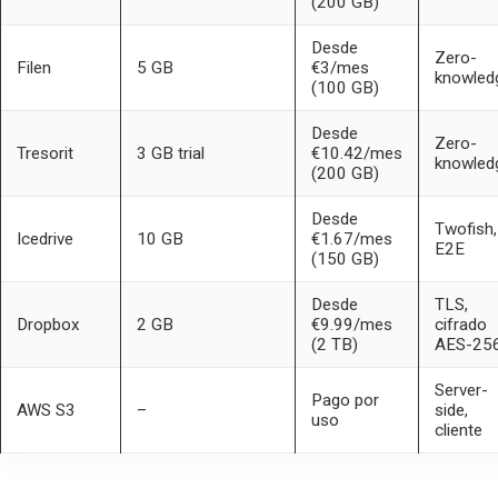
(200 GB)
Desde
Zero-
Filen
5 GB
€3/mes
knowled
(100 GB)
Desde
Zero-
Tresorit
3 GB trial
€10.42/mes
knowled
(200 GB)
Desde
Twofish,
Icedrive
10 GB
€1.67/mes
E2E
(150 GB)
Desde
TLS,
Dropbox
2 GB
€9.99/mes
cifrado
(2 TB)
AES-25
Server-
Pago por
AWS S3
–
side,
uso
cliente