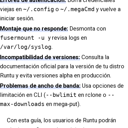
Errores de autenticación:
Borra credenciales
viejas en
~/.config
o
~/.megaCmd
y vuelve a
iniciar sesión.
Montaje que no responde:
Desmonta con
fusermount -u
y revisa logs en
/var/log/syslog
.
Incompatibilidad de versiones:
Consulta la
documentación oficial para la versión de tu distro
Runtu y evita versiones alpha en producción.
Problemas de ancho de banda:
Usa opciones de
limitación en CLI (
--bwlimit
en rclone o
--
max-downloads
en mega-put).
Con esta guía, los usuarios de Runtu podrán