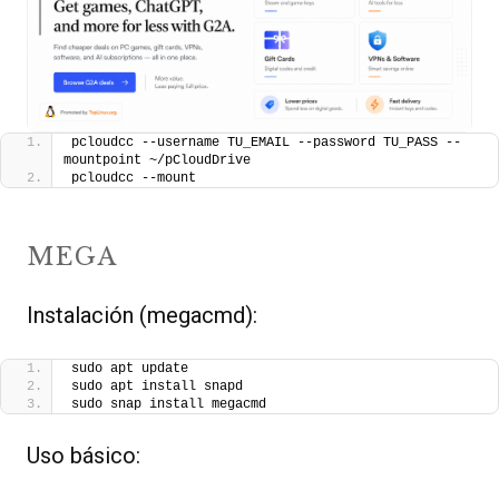
pcloudcc --username TU_EMAIL --password TU_PASS --
mountpoint ~/pCloudDrive
pcloudcc --mount
MEGA
Instalación (megacmd):
sudo apt update
sudo apt install snapd
sudo snap install megacmd
Uso básico: