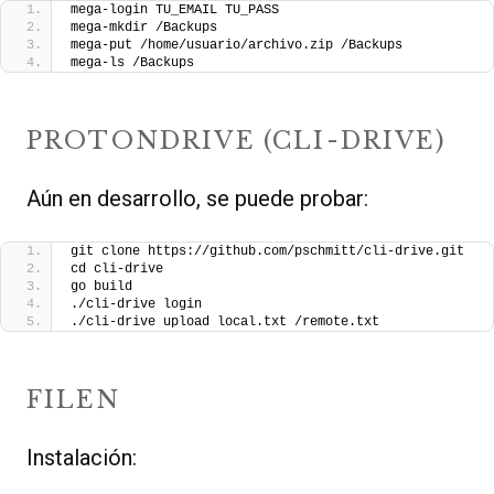
mega-login TU_EMAIL TU_PASS
mega-mkdir /Backups
mega-put /home/usuario/archivo.zip /Backups
mega-ls /Backups
PROTONDRIVE (CLI-DRIVE)
Aún en desarrollo, se puede probar:
git clone https://github.com/pschmitt/cli-drive.git
cd cli-drive
go build
./cli-drive login
./cli-drive upload local.txt /remote.txt
FILEN
Instalación: