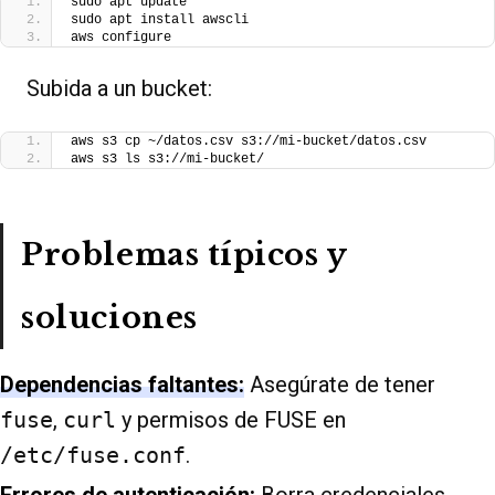
sudo apt update
sudo apt install awscli
aws configure
Subida a un bucket:
aws s3 cp ~/datos.csv s3://mi-bucket/datos.csv
aws s3 ls s3://mi-bucket/
Problemas típicos y
soluciones
Dependencias faltantes:
Asegúrate de tener
fuse
,
curl
y permisos de FUSE en
/etc/fuse.conf
.