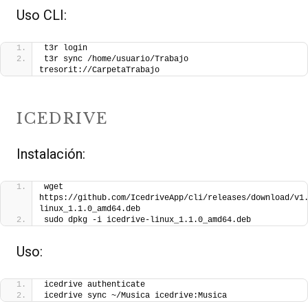
Uso CLI:
t3r login
t3r sync /home/usuario/Trabajo 
tresorit://CarpetaTrabajo
ICEDRIVE
Instalación:
wget 
https://github.com/IcedriveApp/cli/releases/download/v1
linux_1.1.0_amd64.deb
sudo dpkg -i icedrive-linux_1.1.0_amd64.deb
Uso:
icedrive authenticate
icedrive sync ~/Musica icedrive:Musica