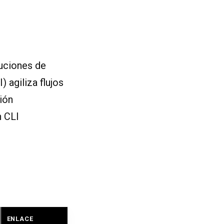
uciones de
 agiliza flujos
ión
n CLI
ENLACE