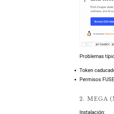
pcloudcc p
Problemas típi
Token caducado
Permisos FUSE:
2. MEGA 
Instalación: