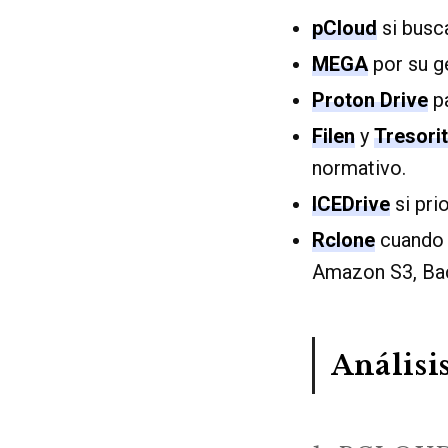
pCloud
si busca
MEGA
por su ge
Proton Drive
pa
Filen
y
Tresorit
normativo.
ICEDrive
si pri
Rclone
cuando q
Amazon S3, Ba
Análisi