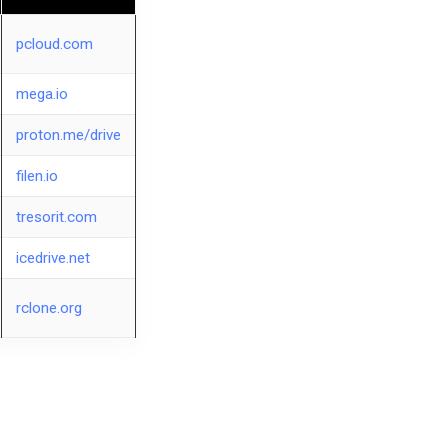
pcloud.com
mega.io
proton.me/drive
filen.io
tresorit.com
icedrive.net
rclone.org