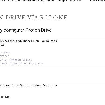
N DRIVE VÍA RCLONE
 y configurar Proton Drive:
://rclone.org/install.sh  sudo bash
fig
 remote
proton
e> 27 (Proton Drive)
pasos de OAuth en navegador
y /home/user/fotos proton:/Fotos -P
ncias: