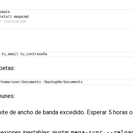
pdate
nstall megacmd
r instalación
 tu_email tu_contraseña
petas:
/home/user/Documents /BackupMe/Documents
unes:
mite de ancho de banda excedido. Esperar 5 horas o
exiones inestables: ajustar
mega-sync --reloa