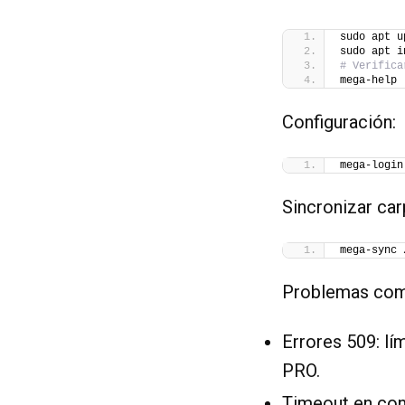
sudo apt u
sudo apt i
# Verifica
mega-help
Configuración:
mega-login
Sincronizar car
mega-sync 
Problemas com
Errores 509: lí
PRO.
Timeout en con