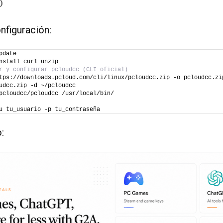
D
onfiguración:
pdate
nstall curl unzip
r y configurar pcloudcc (CLI oficial)
tps://downloads.pcloud.com/cli/linux/pcloudcc.zip -o pcloudcc.zi
udcc.zip -d ~/pcloudcc
pcloudcc/pcloudcc /usr/local/bin/
u tu_usuario -p tu_contraseña
: