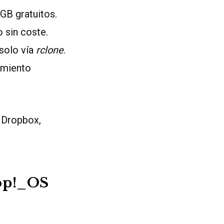
 GB gratuitos.
o sin coste.
solo vía
rclone
.
imiento
, Dropbox,
Pop!_OS