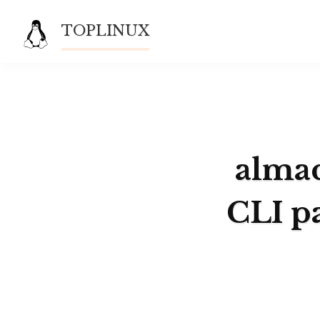
Saltar
TOPLINUX
al
contenido
almac
CLI p