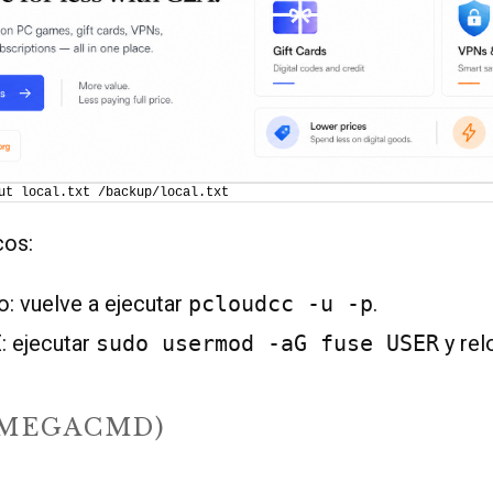
ut local.txt /backup/local.txt
cos:
: vuelve a ejecutar
pcloudcc -u -p
.
 ejecutar
sudo usermod -aG fuse USER
y rel
(MEGACMD)