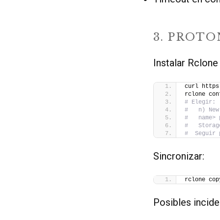
3. PROTO
Instalar Rclone
curl https
rclone con
# Elegir:
#   n) New
#   name> 
#   Storag
#  Seguir 
Sincronizar:
rclone cop
Posibles incide