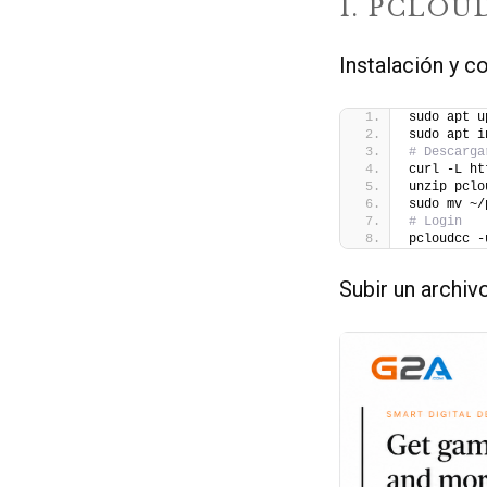
1. PCLOU
Instalación y c
sudo apt u
sudo apt i
# Descarga
curl -L ht
unzip pclo
sudo mv ~/
# Login
pcloudcc -
Subir un archivo