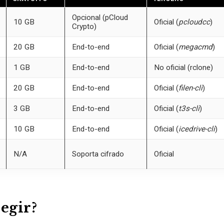
Opcional (pCloud
10 GB
Oficial (
pcloudcc
)
Crypto)
20 GB
End-to-end
Oficial (
megacmd
)
1 GB
End-to-end
No oficial (rclone)
20 GB
End-to-end
Oficial (
filen-cli
)
3 GB
End-to-end
Oficial (
t3s-cli
)
10 GB
End-to-end
Oficial (
icedrive-cli
)
N/A
Soporta cifrado
Oficial
legir?