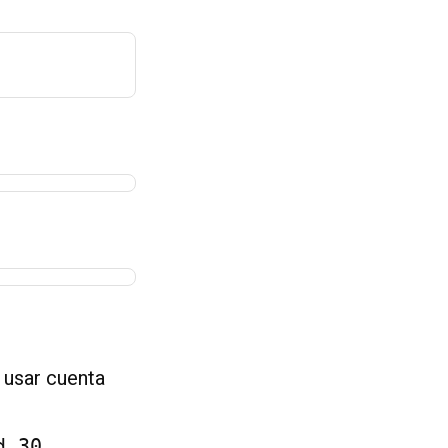
 usar cuenta
d 30
.