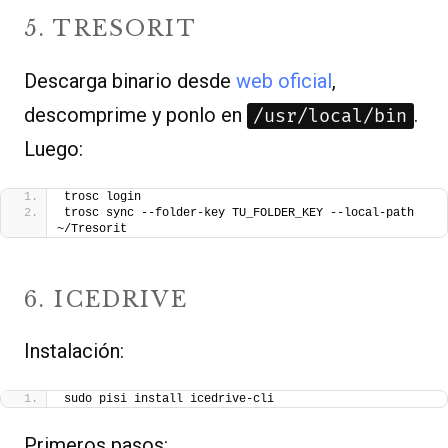
5. TRESORIT
Descarga binario desde
web oficial
,
descomprime y ponlo en
.
/usr/local/bin
Luego:
trosc login
trosc sync --folder-key TU_FOLDER_KEY --local-path 
~/Tresorit
6. ICEDRIVE
Instalación:
sudo pisi install icedrive-cli
Primeros pasos: