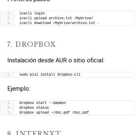
icecli login
icecli upload archivo.txt /MyDrive/
icecli download /MyDrive/archivo.txt .
7. DROPBOX
Instalación desde AUR o sitio oficial:
sudo pisi install dropbox-cli
Ejemplo:
dropbox start --daemon
dropbox status
dropbox upload ~/doc.pdf /doc.pdf
8. INTERNXT