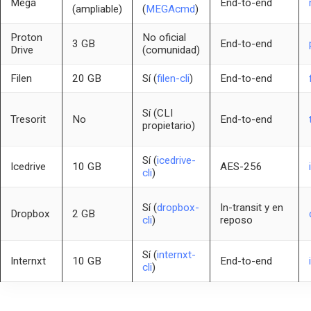
Mega
End-to-end
(ampliable)
(
MEGAcmd
)
Proton
No oficial
3 GB
End-to-end
Drive
(comunidad)
Filen
20 GB
Sí (
filen-cli
)
End-to-end
Sí (CLI
Tresorit
No
End-to-end
propietario)
Sí (
icedrive-
Icedrive
10 GB
AES-256
cli
)
Sí (
dropbox-
In-transit y en
Dropbox
2 GB
cli
)
reposo
Sí (
internxt-
Internxt
10 GB
End-to-end
cli
)