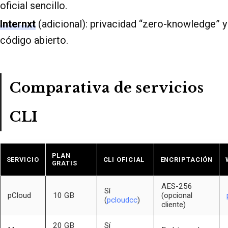
oficial sencillo.
Internxt
(adicional): privacidad “zero-knowledge” y
código abierto.
Comparativa de servicios
CLI
PLAN
SERVICIO
CLI OFICIAL
ENCRIPTACIÓN
GRATIS
AES-256
Sí
pCloud
10 GB
(opcional
(
pcloudcc
)
cliente)
20 GB
Sí