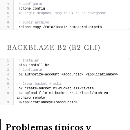
# Configurar
rclone config
# Elegir dropbox, seguir OAuth en navegador
# Subir archivo
rclone copy /ruta/local/ remote:MiCarpeta
BACKBLAZE B2 (B2 CLI)
# Instalar
pip3 install b2
# Configurar
b2 authorize-account <accountid> <applicationkey>
# Crear bucket y subir
b2 create-bucket mi-bucket allPrivate
b2 upload-file mi-bucket /ruta/local/archivo 
archivo_remoto
</applicationkey></accountid>
Problemas típicos y