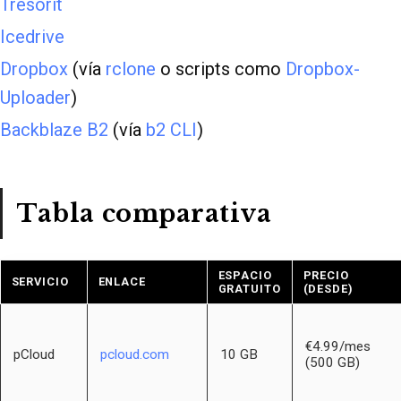
Tresorit
Icedrive
Dropbox
(vía
rclone
o scripts como
Dropbox-
Uploader
)
Backblaze B2
(vía
b2 CLI
)
Tabla comparativa
ESPACIO
PRECIO
SERVICIO
ENLACE
GRATUITO
(DESDE)
€4.99/mes
pCloud
pcloud.com
10 GB
(500 GB)