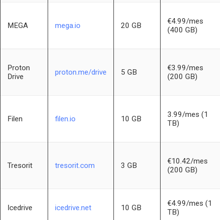
€4.99/mes
MEGA
mega.io
20 GB
(400 GB)
Proton
€3.99/mes
proton.me/drive
5 GB
Drive
(200 GB)
3.99/mes (1
Filen
filen.io
10 GB
TB)
€10.42/mes
Tresorit
tresorit.com
3 GB
(200 GB)
€4.99/mes (1
Icedrive
icedrive.net
10 GB
TB)