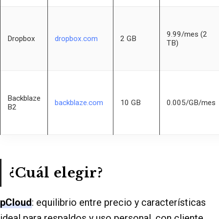
9.99/mes (2
Dropbox
dropbox.com
2 GB
TB)
Backblaze
backblaze.com
10 GB
0.005/GB/mes
B2
¿Cuál elegir?
pCloud
: equilibrio entre precio y características
ideal para respaldos y uso personal, con cliente