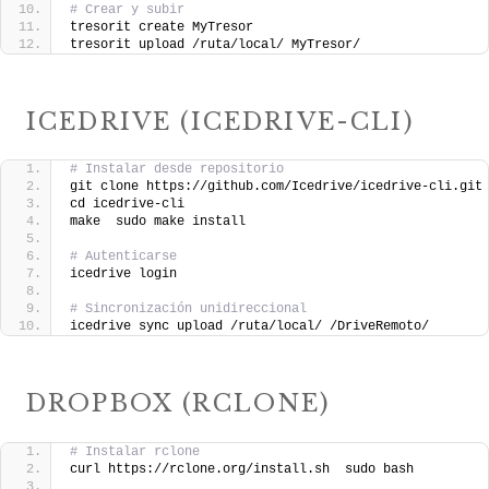
# Crear y subir
tresorit create MyTresor
tresorit upload /ruta/local/ MyTresor/
ICEDRIVE (ICEDRIVE-CLI)
# Instalar desde repositorio
git clone https://github.com/Icedrive/icedrive-cli.git
cd icedrive-cli
make  sudo make install
# Autenticarse
icedrive login
# Sincronización unidireccional
icedrive sync upload /ruta/local/ /DriveRemoto/
DROPBOX (RCLONE)
# Instalar rclone
curl https://rclone.org/install.sh  sudo bash