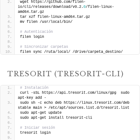
wget https://github.com/filen-
io/cli/releases/download/v0.2.
0
/filen-linux-
amd64.tar.gz
tar xzf filen-linux-amd64.tar.gz
mv filen /usr/local/bin/
# Autenticación
filen login
# Sincronizar carpetas
filen sync /ruta/local/ /drive/carpeta_destino/
TRESORIT (TRESORIT-CLI)
# Instalación
curl -sSL https://api.tresorit.com/linux/gpg  sudo 
apt-key add -
sudo sh -c echo deb https://linux.tresorit.com/deb 
stable main > /etc/apt/sources.list.d/tresorit.list
sudo apt-get update
sudo apt-get install tresorit-cli
# Iniciar sesión
tresorit login