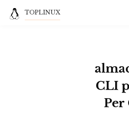
Saltar
TOPLINUX
al
contenido
almac
CLI 
Per