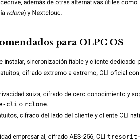
, Icedrive, además de otras alternativas útiles como
vía
rclone
) y Nextcloud.
comendados para OLPC OS
e instalar, sincronización fiable y cliente dedicado
atuitos, cifrado extremo a extremo, CLI oficial co
ivacidad suiza, cifrado de cero conocimiento y so
e-cli
o
rclone
.
uitos, cifrado del lado del cliente y cliente CLI na
dad empresarial, cifrado AES-256, CLI
tresorit