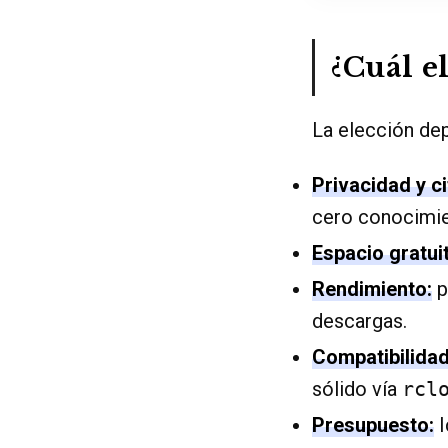
¿Cuál e
La elección dep
Privacidad y c
cero conocimie
Espacio gratui
Rendimiento:
p
descargas.
Compatibilidad
sólido vía
rcl
Presupuesto:
I