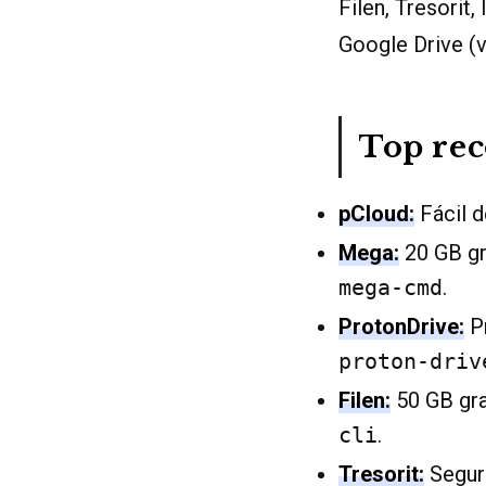
Filen, Tresorit
Google Drive (
Top re
pCloud:
Fácil d
Mega:
20 GB gr
mega-cmd
.
ProtonDrive:
Pr
proton-driv
Filen:
50 GB grat
cli
.
Tresorit:
Seguri