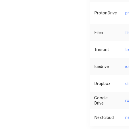
ProtonDrive
p
Filen
fi
Tresorit
t
Icedrive
ic
Dropbox
d
Google
rc
Drive
Nextcloud
n