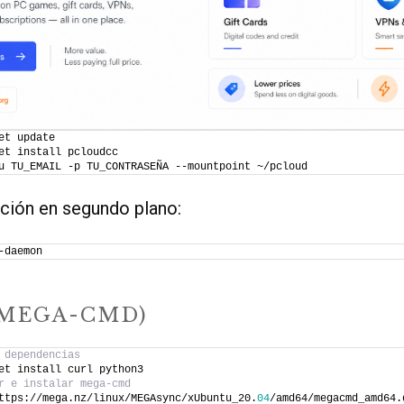
et update
et install pcloudcc
u TU_EMAIL -p TU_CONTRASEÑA --mountpoint ~/pcloud
ación en segundo plano:
-daemon
(MEGA-CMD)
 dependencias
et install curl python3
r e instalar mega-cmd
ttps://mega.nz/linux/MEGAsync/xUbuntu_20.
04
/amd64/megacmd_amd64.