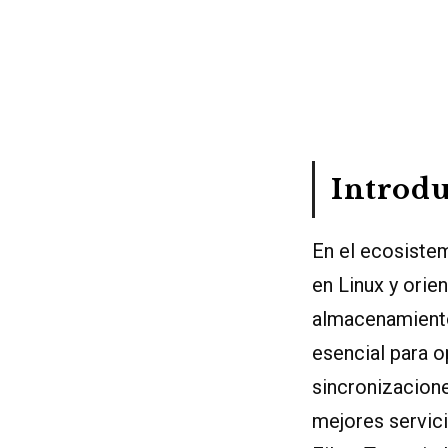
Introd
En el ecosiste
en Linux y orie
almacenamiento
esencial para o
sincronizacione
mejores servic