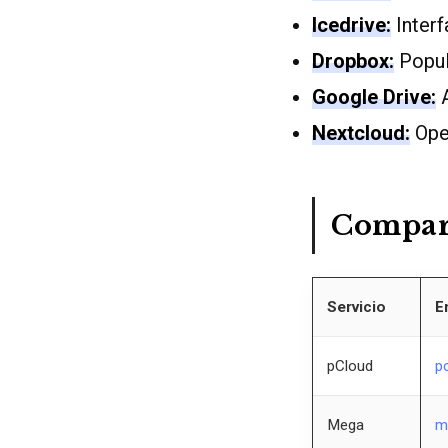
Icedrive:
Interf
Dropbox:
Popula
Google Drive:
A
Nextcloud:
Ope
Compara
Servicio
E
pCloud
p
Mega
m