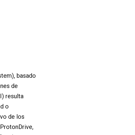
stem), basado
ones de
) resulta
ad o
ivo de los
 ProtonDrive,