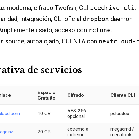
az moderna, cifrado Twofish, CLI
icedrive-cli
.
ridad, integración, CLI oficial
dropbox
daemon.
mpliamente usado, acceso con
rclone
.
n source, autoalojado, CUENTA con
nextcloud-
tiva de servicios
Espacio
nlace
Cifrado
Cliente CLI
Gratuito
AES-256
cloud.com
10 GB
pcloudcc
opcional
extremo a
megacmd /
ega.nz
20 GB
extremo
megatools