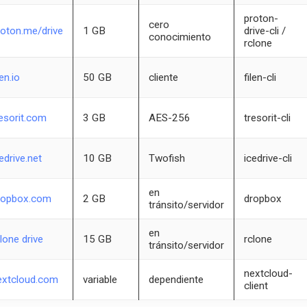
proton-
cero
roton.me/drive
1 GB
drive-cli /
conocimiento
rclone
len.io
50 GB
cliente
filen-cli
resorit.com
3 GB
AES-256
tresorit-cli
edrive.net
10 GB
Twofish
icedrive-cli
en
ropbox.com
2 GB
dropbox
tránsito/servidor
en
lone drive
15 GB
rclone
tránsito/servidor
nextcloud-
extcloud.com
variable
dependiente
client