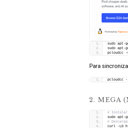
sudo apt-g
sudo apt-g
pcloudcc -
Para sincroniz
pcloudcc -
2. MEGA 
# Instalar
sudo apt-g
# Descarga
curl -LO h