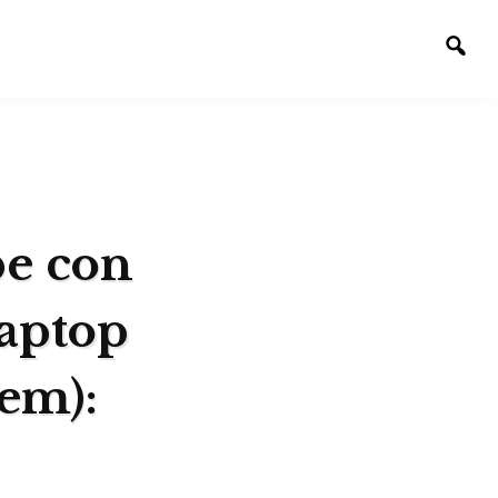
Alte
la
bús
be con
aptop
em):