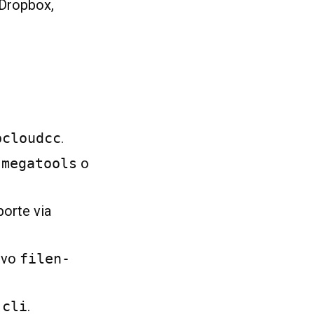
 Dropbox,
pcloudcc
.
n
megatools
o
porte via
tivo
filen-
-cli
.