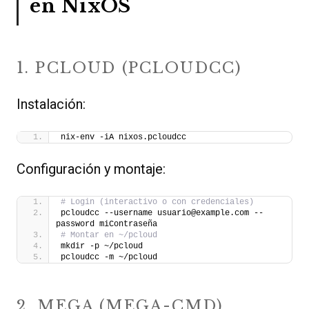
en NixOS
1. PCLOUD (PCLOUDCC)
Instalación:
nix-env -iA nixos.pcloudcc
Configuración y montaje:
# Login (interactivo o con credenciales)
pcloudcc --username usuario@example.com --
password miContraseña
# Montar en ~/pcloud
mkdir -p ~/pcloud
pcloudcc -m ~/pcloud
2. MEGA (MEGA-CMD)