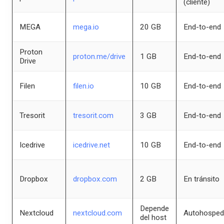
(cliente)
MEGA
mega.io
20 GB
End-to-end
Proton
proton.me/drive
1 GB
End-to-end
Drive
Filen
filen.io
10 GB
End-to-end
Tresorit
tresorit.com
3 GB
End-to-end
Icedrive
icedrive.net
10 GB
End-to-end
Dropbox
dropbox.com
2 GB
En tránsito
Depende
Nextcloud
nextcloud.com
Autohospe
del host