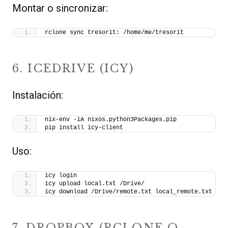
Montar o sincronizar:
rclone sync tresorit: /home/me/tresorit
6. ICEDRIVE (ICY)
Instalación:
nix-env -iA nixos.python3Packages.pip
pip install icy-client
Uso:
icy login
icy upload local.txt /Drive/
icy download /Drive/remote.txt local_remote.txt
7. DROPBOX (RCLONE O