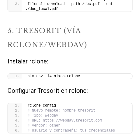
filencli download --path /doc.pdf --out 
./doc_local.pdf
5. TRESORIT (VÍA
RCLONE/WEBDAV)
Instalar rclone:
nix-env -iA nixos.rclone
Configurar Tresorit en rclone:
rclone config
# Nuevo remote: nombre tresorit
# Tipo: webdav
# URL: https://webdav.tresorit.com
# Vendor: other
# Usuario y contraseña: tus credenciales