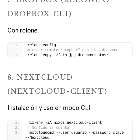
DROPBOX-CLI)
Con rclone:
rclone config
# Crear remote “dropbox” con tipo dropbox
rclone copy ~/foto.jpg dropbox:Fotos/
8. NEXTCLOUD
(NEXTCLOUD-CLIENT)
Instalación y uso en modo CLI:
nix-env -iA nixos.nextcloud-client
# Configurar cuenta
nextcloudcmd --user usuario --password clave 
~/Nextcloud 