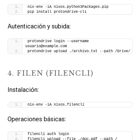
nix-env -iA nixos.python3Packages.pip
pip install protondrive-cli
Autenticación y subida:
protondrive login --username 
usuario@example.com
protondrive upload ./archivo.txt --path /Drive/
4. FILEN (FILENCLI)
Instalación:
nix-env -iA nixos.filencli
Operaciones básicas:
filencli auth login
filencli upload --file ./doc.pdf --path /