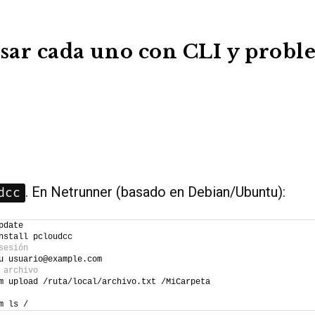
ar cada uno con CLI y probl
. En Netrunner (basado en Debian/Ubuntu):
dcc
pdate
nstall pcloudcc
sesión
u usuario@example.com
 archivo
m upload /ruta/local/archivo.txt /MiCarpeta
m ls /