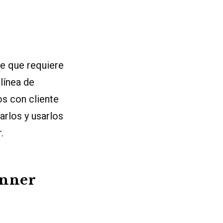
te que requiere
línea de
os con cliente
rlos y usarlos
.
unner