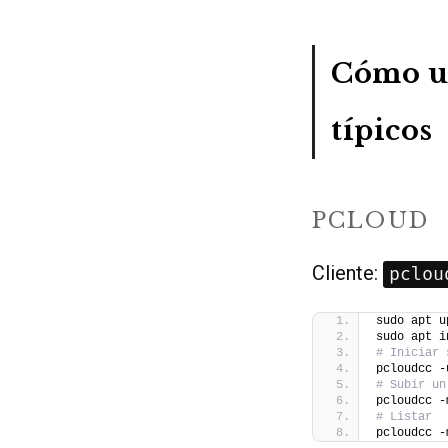
Cómo us
típicos
PCLOUD
Cliente:
pclou
sudo apt u
sudo apt i
# Iniciar 
pcloudcc -
# Subir un
pcloudcc -
# Listar
pcloudcc -