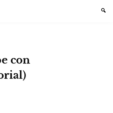
Alte
la
bús
be con
rial)