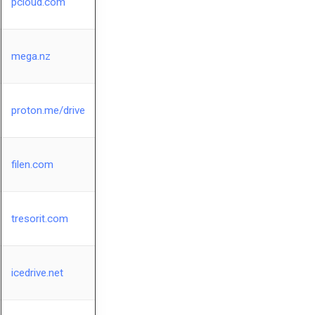
pcloud.com
mega.nz
proton.me/drive
filen.com
tresorit.com
icedrive.net