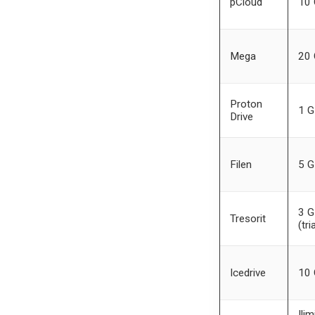
pCloud
10
Mega
20
Proton
1 
Drive
Filen
5 
3 
Tresorit
(tria
Icedrive
10
Ili