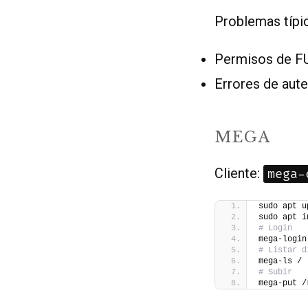
Problemas típi
Permisos de FU
Errores de aute
MEGA
Cliente:
mega-
sudo apt u
sudo apt i
# Login
mega-login
# Listar d
mega-ls /
# Subir
mega-put /