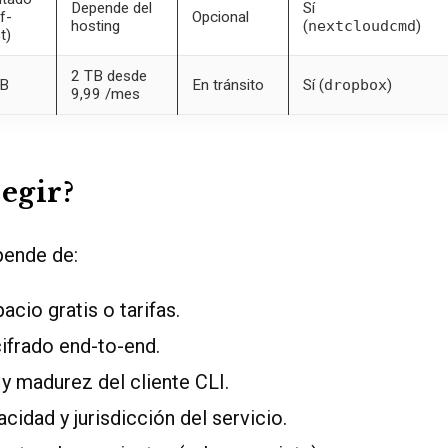
Depende del
Sí
f-
Opcional
hosting
(
nextcloudcmd
)
t)
2 TB desde
GB
En tránsito
Sí (
dropbox
)
9,99 /mes
legir?
pende de:
acio gratis o tarifas.
ifrado end-to-end.
y madurez del cliente CLI.
acidad y jurisdicción del servicio.