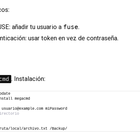
cos:
SE: añadir tu usuario a
fuse
.
nticación: usar token en vez de contraseña.
. Instalación:
cmd
pdate
nstall megacmd
 usuario@example.com miPassword
irectorio
ruta/local/archivo.txt /Backup/