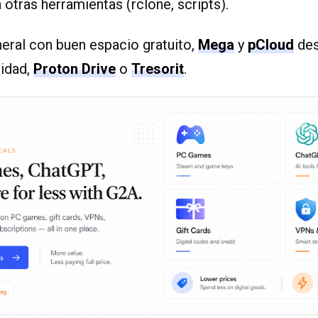
 otras herramientas (rclone, scripts).
eral con buen espacio gratuito,
Mega
y
pCloud
des
cidad,
Proton Drive
o
Tresorit
.