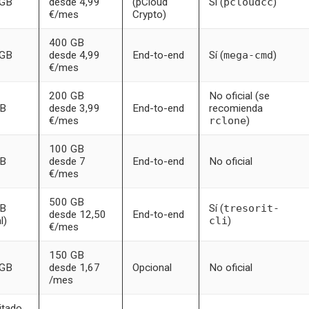
 GB
desde 4,99
(pCloud
Sí (
pcloudcc
)
€/mes
Crypto)
400 GB
 GB
desde 4,99
End-to-end
Sí (
mega-cmd
)
€/mes
200 GB
No oficial (se
GB
desde 3,99
End-to-end
recomienda
€/mes
rclone
)
100 GB
GB
desde 7
End-to-end
No oficial
€/mes
500 GB
GB
Sí (
tresorit-
desde 12,50
End-to-end
l)
cli
)
€/mes
150 GB
 GB
desde 1,67
Opcional
No oficial
/mes
mitado