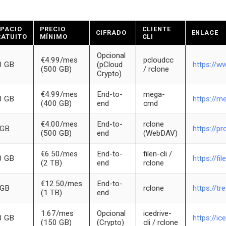
SPACIO
PRECIO
CLIENTE
CIFRADO
ENLACE
RATUITO
MÍNIMO
CLI
Opcional
€4.99/mes
pcloudcc
0 GB
(pCloud
https://w
(500 GB)
/ rclone
Crypto)
€4.99/mes
End-to-
mega-
0 GB
https://m
(400 GB)
end
cmd
€4.00/mes
End-to-
rclone
 GB
https://pr
(500 GB)
end
(WebDAV)
€6.50/mes
End-to-
filen-cli /
0 GB
https://fil
(2 TB)
end
rclone
€12.50/mes
End-to-
 GB
rclone
https://tr
(1 TB)
end
1.67/mes
Opcional
icedrive-
0 GB
https://ic
(150 GB)
(Crypto)
cli / rclone