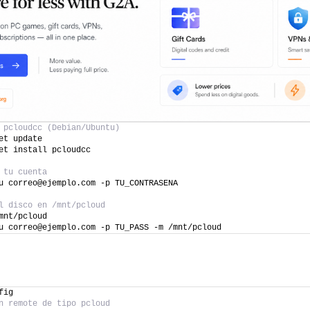
 pcloudcc (Debian/Ubuntu)
et update
et install pcloudcc
 tu cuenta
u correo@ejemplo.com -p TU_CONTRASENA
l disco en /mnt/pcloud
mnt/pcloud
u correo@ejemplo.com -p TU_PASS -m /mnt/pcloud
fig 
n remote de tipo pcloud