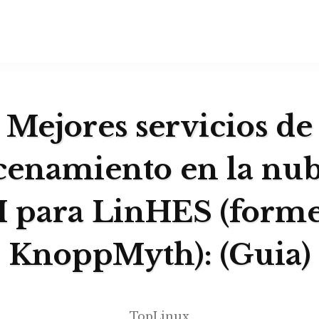
Mejores servicios de
enamiento en la nu
I para LinHES (forme
KnoppMyth): (Guia)
TopLinux