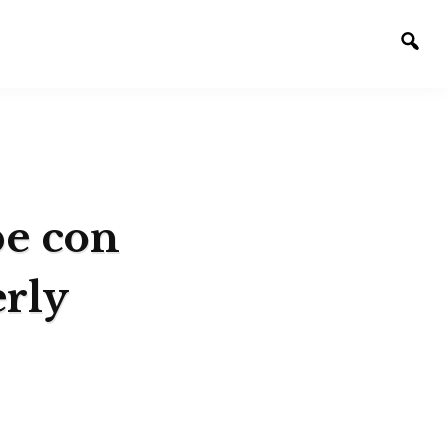
Alte
la
bús
be con
rly