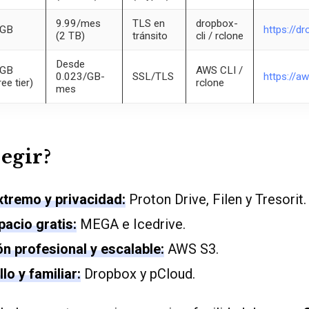
9.99/mes
TLS en
dropbox-
 GB
https://d
(2 TB)
tránsito
cli / rclone
Desde
 GB
AWS CLI /
0.023/GB-
SSL/TLS
https://
ree tier)
rclone
mes
legir?
xtremo y privacidad:
Proton Drive, Filen y Tresorit.
acio gratis:
MEGA e Icedrive.
ón profesional y escalable:
AWS S3.
lo y familiar:
Dropbox y pCloud.