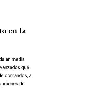
o en la
ada en media
 avanzados que
 de comandos, a
 opciones de