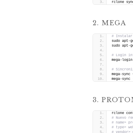
rclone syn
2. MEGA
# Instalar
sudo apt-g
sudo apt-g
# Login in
mega-login
# Sincroni
mega-sync 
mega-sync 
3. PROTO
rclone con
# Nuevo re
# name> pr
# type> we
# vendor> 