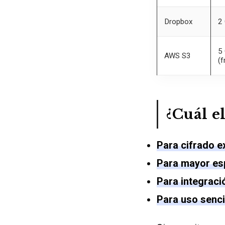
Dropbox
2
5
AWS S3
(f
¿Cuál e
Para cifrado e
Para mayor esp
Para integraci
Para uso sencil