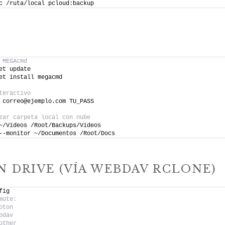
c /ruta/local pcloud:backup
 MEGAcmd
et update
et install megacmd
teractivo
 correo@ejemplo.com TU_PASS
zar carpeta local con nube
~/Videos /Root/Backups/Videos
--monitor ~/Documentos /Root/Docs
N DRIVE (VÍA WEBDAV RCLONE)
fig
mote:
oton
bdav
other