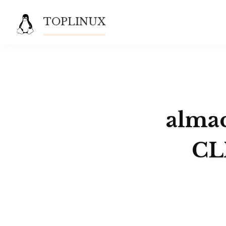
Saltar
TOPLINUX
al
contenido
almac
CL