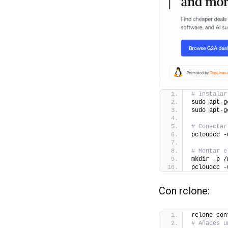
# Instalar
sudo apt-g
sudo apt-g
# Conectar
pcloudcc -
# Montar e
mkdir -p /
pcloudcc -
Con rclone:
rclone con
# Añades u