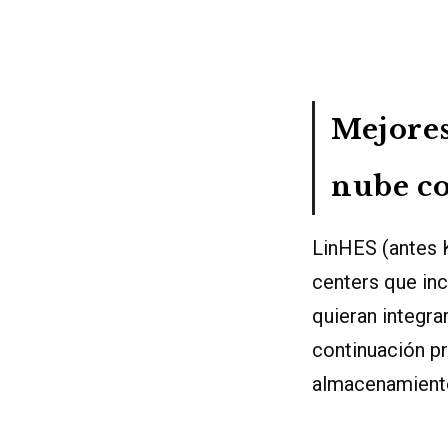
Mejores
nube c
LinHES (antes K
centers que inc
quieran integra
continuación p
almacenamiento