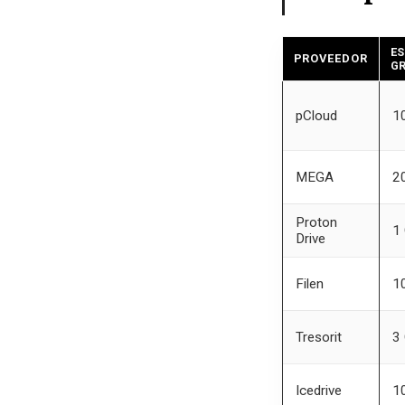
E
PROVEEDOR
G
pCloud
1
MEGA
2
Proton
1
Drive
Filen
1
Tresorit
3
Icedrive
1