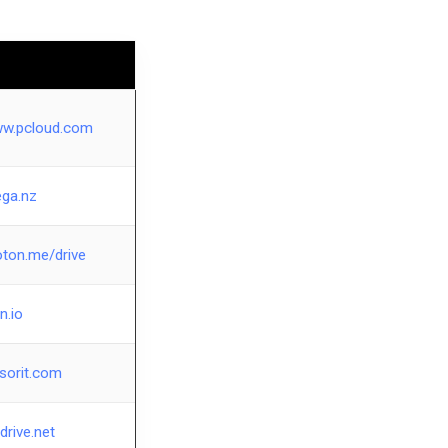
ww.pcloud.com
ega.nz
oton.me/drive
en.io
esorit.com
edrive.net