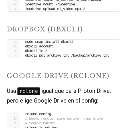
icedrive login tu_correo tu_contraseña
icedrive mount ~/icedrive
icedrive upload mi_video.mp4 /
DROPBOX (DBXCLI)
sudo snap install dbxcli
dbxcli account
dbxcli ls /
dbxcli put archivo.txt /backup/archivo.txt
GOOGLE DRIVE (RCLONE)
Usa
igual que para Proton Drive,
rclone
pero elige Google Drive en el config:
rclone config
# Nuevo remote: name=gdrive, type=drive
# Seguir OAuth2