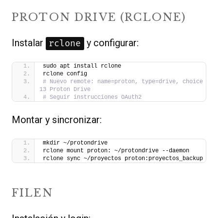
PROTON DRIVE (RCLONE)
Instalar
y configurar:
rclone
sudo apt install rclone
rclone config
# Nuevo remote: name=proton, type=drive, choice 
13 Proton Drive
# Seguir instrucciones OAuth2
Montar y sincronizar:
mkdir ~/protondrive
rclone mount proton: ~/protondrive --daemon
rclone sync ~/proyectos proton:proyectos_backup
FILEN