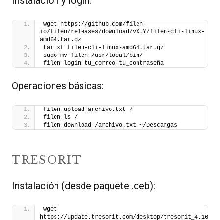
Instalación y login:
wget https://github.com/filen-
io/filen/releases/download/vX.Y/filen-cli-linux-
amd64.tar.gz
tar xf filen-cli-linux-amd64.tar.gz
sudo mv filen /usr/local/bin/
filen login tu_correo tu_contraseña
Operaciones básicas:
filen upload archivo.txt /
filen ls /
filen download /archivo.txt ~/Descargas
TRESORIT
Instalación (desde paquete .deb):
wget 
https://update.tresorit.com/desktop/tresorit_4.16.1_