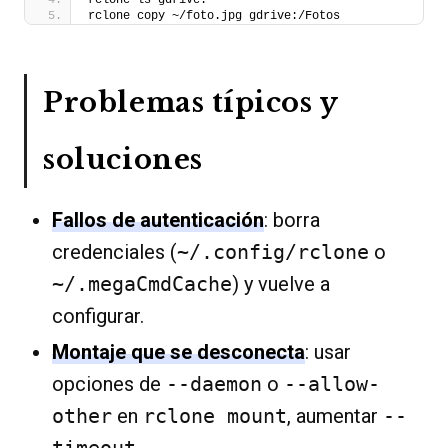
rclone ls gdrive:
rclone copy ~/foto.jpg gdrive:/Fotos
Problemas típicos y
soluciones
Fallos de autenticación
: borra
credenciales (
~/.config/rclone
o
~/.megaCmdCache
) y vuelve a
configurar.
Montaje que se desconecta
: usar
opciones de
--daemon
o
--allow-
other
en
rclone mount
, aumentar
--