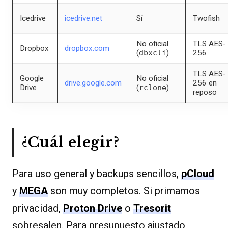
Icedrive
icedrive.net
Sí
Twofish
No oficial
TLS AES-
Dropbox
dropbox.com
(
dbxcli
)
256
TLS AES-
Google
No oficial
drive.google.com
256 en
Drive
(
rclone
)
reposo
¿Cuál elegir?
Para uso general y backups sencillos,
pCloud
y
MEGA
son muy completos. Si primamos
privacidad,
Proton Drive
o
Tresorit
sobresalen. Para presupuesto ajustado,