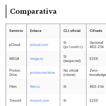
Comparativa
Servicio
Enlace
CLI oficial
Cifrado
Sí
Opcional
pCloud
pcloud.com
(
pcloudcc
)
AES-256
Sí
MEGA
mega.nz
E2EE
(
megacmd
)
Proton
No oficial
Zero-
proton.me/drive
Drive
(rclone)
knowledg
Filen
filen.io
Sí
AES-256
Tresorit
tresorit.com
Sí
E2EE