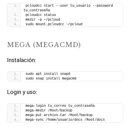
pcloudcc start --user tu_usuario --password 
tu_contraseña
pcloudcc status
mkdir -p ~/pcloud
sudo mount.pcloudcc ~/pcloud
MEGA (MEGACMD)
Instalación:
sudo apt install snapd
sudo snap install megacmd
Login y uso:
mega-login tu_correo tu_contraseña
mega-mkdir /Root/backup
mega-put archivo.tar /Root/backup
mega-sync /home/usuario/docs /Root/docs