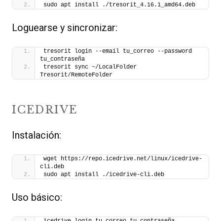
sudo apt install ./tresorit_4.16.1_amd64.deb
Loguearse y sincronizar:
tresorit login --email tu_correo --password 
tu_contraseña
tresorit sync ~/LocalFolder 
Tresorit/RemoteFolder
ICEDRIVE
Instalación:
wget https://repo.icedrive.net/linux/icedrive-
cli.deb
sudo apt install ./icedrive-cli.deb
Uso básico: