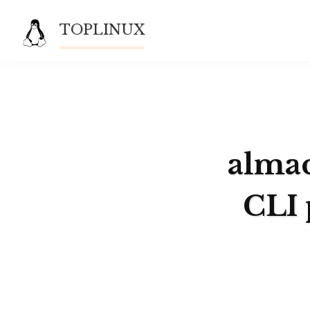
Saltar
TOPLINUX
al
contenido
almac
CLI 