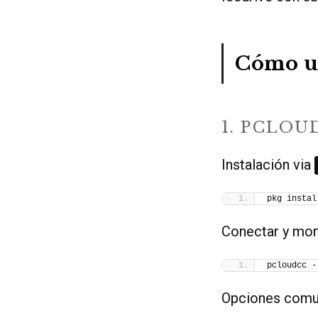
Cómo us
1. PCLOU
Instalación via
pkg instal
Conectar y mon
pcloudcc -
Opciones comu