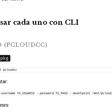
ar cada uno con CLI
D (PCLOUDCC)
:
pkg
l pcloudcc
tar:
-username TU_USUARIO --password TU_PASS --mountpoint /mnt/pcloud
nes: