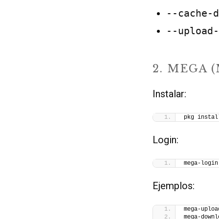
--cache-d
--upload-
2. MEGA 
Instalar:
pkg instal
Login:
mega-login
Ejemplos:
mega-uploa
mega-downl