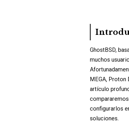
Introd
GhostBSD, basa
muchos usuario
Afortunadament
MEGA, Proton Dr
artículo profu
compararemos s
configurarlos 
soluciones.