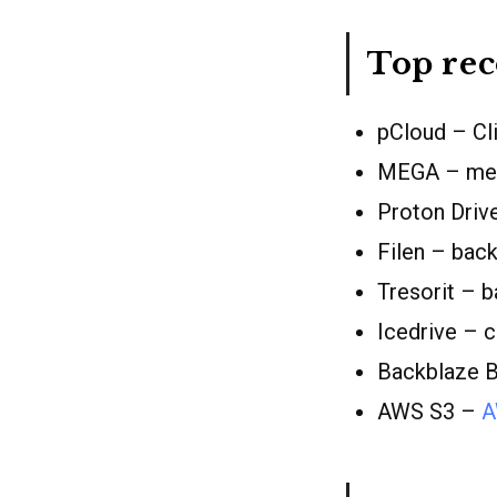
Top re
pCloud – Cl
MEGA – meg
Proton Driv
Filen – bac
Tresorit – 
Icedrive – 
Backblaze B2
AWS S3 –
A