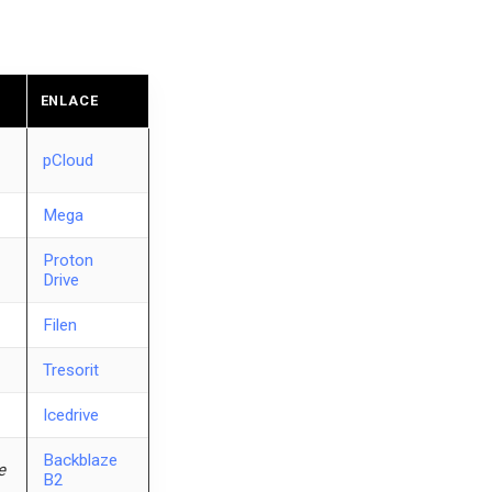
ENLACE
pCloud
Mega
Proton
Drive
Filen
Tresorit
Icedrive
Backblaze
e
B2