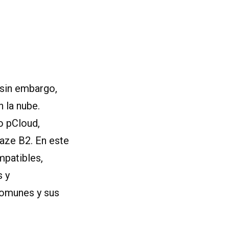
 sin embargo,
 la nube.
o pCloud,
laze B2. En este
mpatibles,
s y
comunes y sus