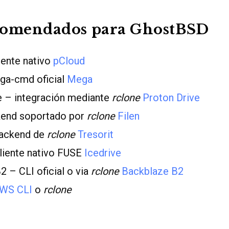
comendados para GhostBSD
iente nativo
pCloud
a-cmd oficial
Mega
e – integración mediante
rclone
Proton Drive
kend soportado por
rclone
Filen
backend de
rclone
Tresorit
cliente nativo FUSE
Icedrive
 – CLI oficial o via
rclone
Backblaze B2
WS CLI
o
rclone