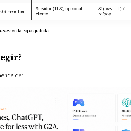
Servidor (TLS), opcional
Sí (
awscli
) /
 GB Free Tier
cliente
rclone
eses en la capa gratuita.
legir?
pende de: