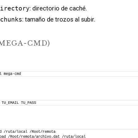
irectory
: directorio de caché.
chunks
: tamaño de trozos al subir.
(MEGA-CMD)
l mega-cmd
 TU_EMAIL TU_PASS
d /ruta/local /Root/remota
oad /Root/remota/archivo.dat /ruta/local