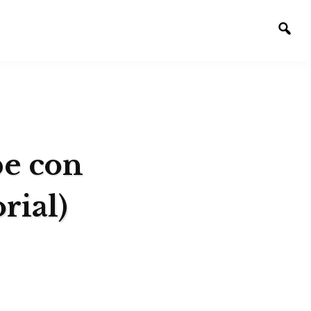
Alte
la
bús
be con
rial)