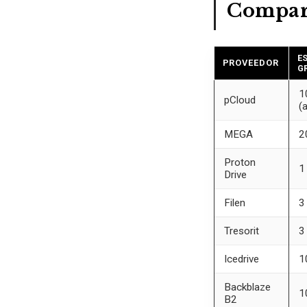
Compara
E
PROVEEDOR
G
1
pCloud
(
MEGA
2
Proton
1
Drive
Filen
3
Tresorit
3
Icedrive
1
Backblaze
1
B2