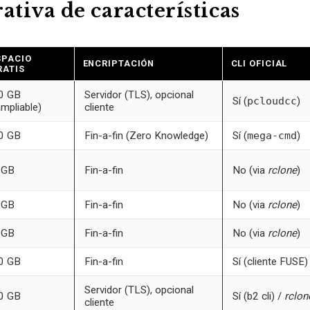
tiva de características
SPACIO
ENCRIPTACIÓN
CLI OFICIAL
RATIS
0 GB
Servidor (TLS), opcional
Sí (
pcloudcc
)
ampliable)
cliente
0 GB
Fin-a-fin (Zero Knowledge)
Sí (
mega-cmd
)
 GB
Fin-a-fin
No (via
rclone
)
 GB
Fin-a-fin
No (via
rclone
)
 GB
Fin-a-fin
No (via
rclone
)
0 GB
Fin-a-fin
Sí (cliente FUSE)
Servidor (TLS), opcional
0 GB
Sí (b2 cli) /
rclon
cliente