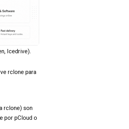
n, Icedrive).
ive rclone para
a rclone) son
se por pCloud o