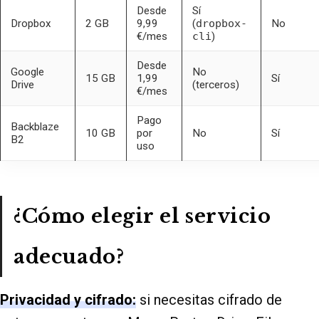
Desde
Sí
Dropbox
2 GB
9,99
(
dropbox-
No
€/mes
cli
)
Desde
Google
No
15 GB
1,99
Sí
Drive
(terceros)
€/mes
Pago
Backblaze
10 GB
por
No
Sí
B2
uso
¿Cómo elegir el servicio
adecuado?
Privacidad y cifrado:
si necesitas cifrado de