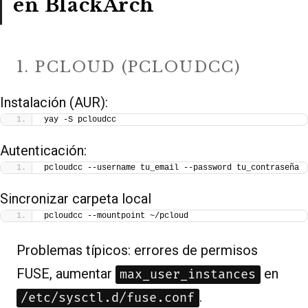
en BlackArch
1. PCLOUD (PCLOUDCC)
Instalación (AUR):
yay -S pcloudcc
Autenticación:
pcloudcc --username tu_email --password tu_contraseña
Sincronizar carpeta local
pcloudcc --mountpoint ~/pcloud
Problemas típicos: errores de permisos
FUSE, aumentar
en
max_user_instances
.
/etc/sysctl.d/fuse.conf