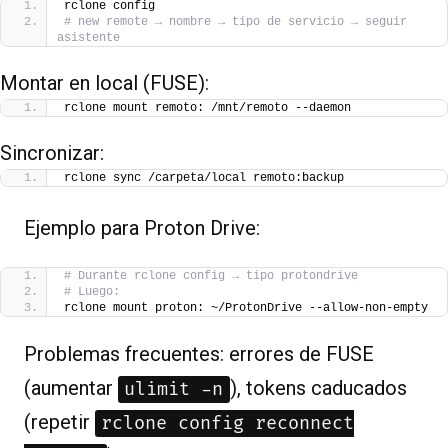
rclone config
# new remote → nombre → tipo de servicio → seguir 
asistente
Montar en local (FUSE):
rclone mount remoto: /mnt/remoto --daemon
Sincronizar:
rclone sync /carpeta/local remoto:backup
Ejemplo para Proton Drive:
# Durante rclone config → tipo protondrive
# Luego:
rclone mount proton: ~/ProtonDrive --allow-non-empty
Problemas frecuentes: errores de FUSE
(aumentar
), tokens caducados
ulimit -n
(repetir
rclone config reconnect