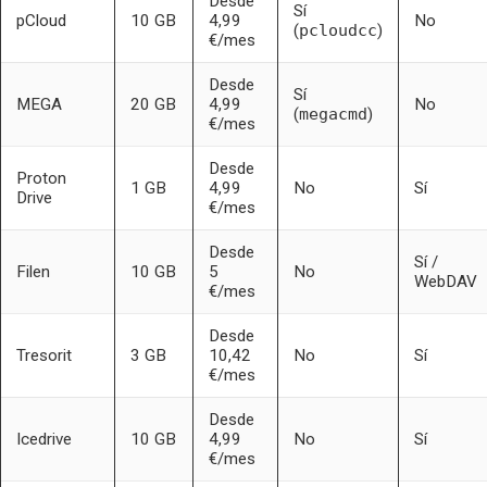
Desde
Sí
pCloud
10 GB
4,99
No
(
pcloudcc
)
€/mes
Desde
Sí
MEGA
20 GB
4,99
No
(
megacmd
)
€/mes
Desde
Proton
1 GB
4,99
No
Sí
Drive
€/mes
Desde
Sí /
Filen
10 GB
5
No
WebDAV
€/mes
Desde
Tresorit
3 GB
10,42
No
Sí
€/mes
Desde
Icedrive
10 GB
4,99
No
Sí
€/mes