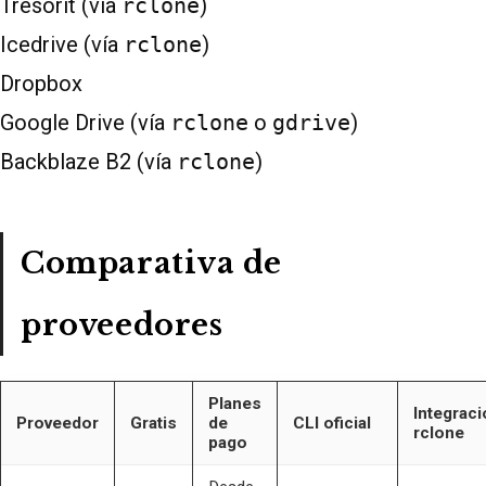
Tresorit (vía
rclone
)
Icedrive (vía
rclone
)
Dropbox
Google Drive (vía
rclone
o
gdrive
)
Backblaze B2 (vía
rclone
)
Comparativa de
proveedores
Planes
Integraci
Proveedor
Gratis
de
CLI oficial
rclone
pago