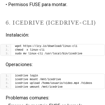
• Permisos FUSE para montar.
6. ICEDRIVE (ICEDRIVE-CLI)
Instalación:
wget https://icy.io/download/linux-cli
chmod  x linux-cli
sudo mv linux-cli /usr/local/bin/icedrive
Operaciones:
icedrive login
icedrive mount /mnt/icedrive
icedrive upload /home/usuario/video.mp4 /Videos
icedrive umount /mnt/icedrive
Problemas comunes: