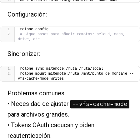
curl https://rclone.org/install.sh  sudo bash
Configuración:
rclone config
# Sigue pasos para añadir remotos: pcloud, mega, 
drive, etc.
Sincronizar:
rclone sync miRemote:/ruta /ruta/local
rclone mount miRemote:/ruta /mnt/punto_de_montaje --
vfs-cache-mode writes
Problemas comunes:
• Necesidad de ajustar
--vfs-cache-mode
para archivos grandes.
• Tokens OAuth caducan y piden
reautenticación.