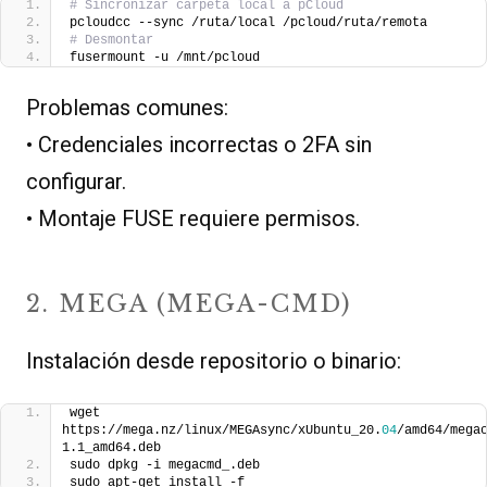
# Sincronizar carpeta local a pCloud
pcloudcc --sync /ruta/local /pcloud/ruta/remota
# Desmontar
fusermount -u /mnt/pcloud
Problemas comunes:
• Credenciales incorrectas o 2FA sin
configurar.
• Montaje FUSE requiere permisos.
2. MEGA (MEGA-CMD)
Instalación desde repositorio o binario:
wget 
https://mega.nz/linux/MEGAsync/xUbuntu_20.
04
/amd64/mega
1.1_amd64.deb
sudo dpkg -i megacmd_.deb
sudo apt-get install -f