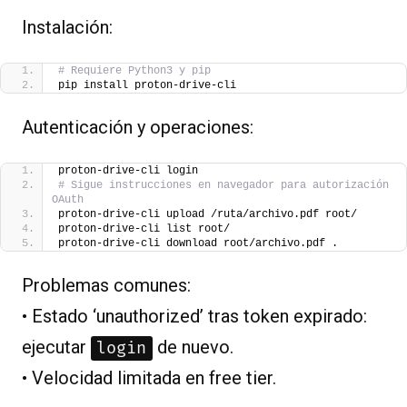
Instalación:
# Requiere Python3 y pip
pip install proton-drive-cli
Autenticación y operaciones:
proton-drive-cli login
# Sigue instrucciones en navegador para autorización 
OAuth
proton-drive-cli upload /ruta/archivo.pdf root/
proton-drive-cli list root/
proton-drive-cli download root/archivo.pdf .
Problemas comunes:
• Estado ‘unauthorized’ tras token expirado:
ejecutar
de nuevo.
login
• Velocidad limitada en free tier.