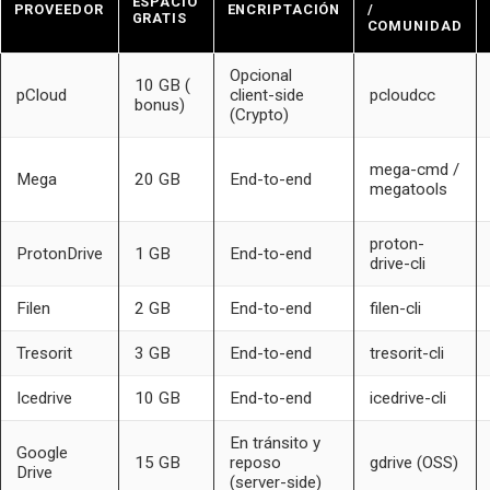
ESPACIO
PROVEEDOR
ENCRIPTACIÓN
/
GRATIS
COMUNIDAD
Opcional
10 GB (
pCloud
client-side
pcloudcc
bonus)
(Crypto)
mega-cmd /
Mega
20 GB
End-to-end
megatools
proton-
ProtonDrive
1 GB
End-to-end
drive-cli
Filen
2 GB
End-to-end
filen-cli
Tresorit
3 GB
End-to-end
tresorit-cli
Icedrive
10 GB
End-to-end
icedrive-cli
En tránsito y
Google
15 GB
reposo
gdrive (OSS)
Drive
(server-side)