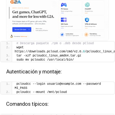
# Descarga paquete .rpm o .deb desde pCloud
wget 
https://downloads.pcloud.com/cmd/v2.0.
0
/pcloudcc_linux_
tar -xzf pcloudcc_linux_amd64.tar.gz
sudo mv pcloudcc /usr/local/bin/
Autenticación y montaje:
pcloudcc --login usuario@example.com --password 
MI_PASS
pcloudcc --mount /mnt/pcloud
Comandos típicos: