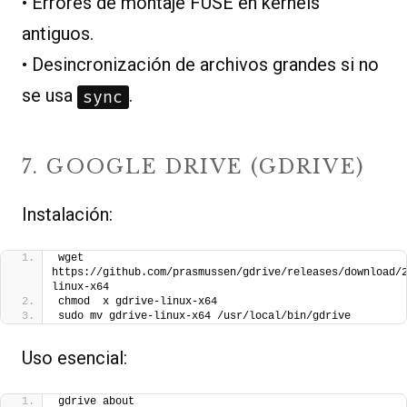
• Errores de montaje FUSE en kernels
antiguos.
• Desincronización de archivos grandes si no
se usa
.
sync
7. GOOGLE DRIVE (GDRIVE)
Instalación:
wget 
https://github.com/prasmussen/gdrive/releases/download/
linux-x64
chmod  x gdrive-linux-x64
sudo mv gdrive-linux-x64 /usr/local/bin/gdrive
Uso esencial:
gdrive about