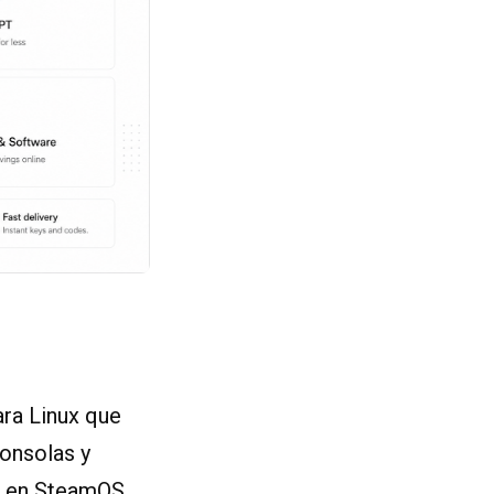
ara Linux que
consolas y
s en SteamOS,