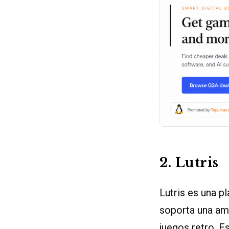
2. Lutris
Lutris es una p
soporta una amp
juegos retro. 