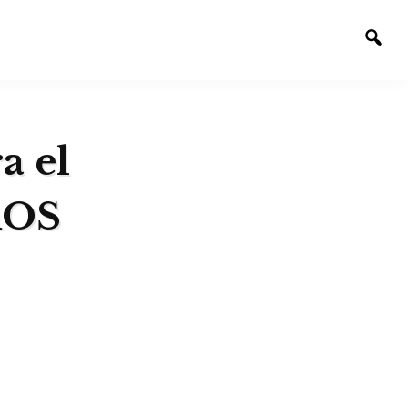
Alte
la
bús
a el
mOS