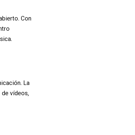
abierto. Con
ntro
sica.
icación. La
n de vídeos,