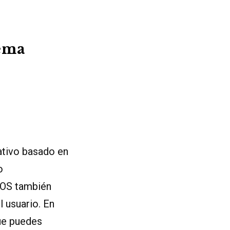
tema
ativo basado en
o
mOS también
 usuario. En
que puedes