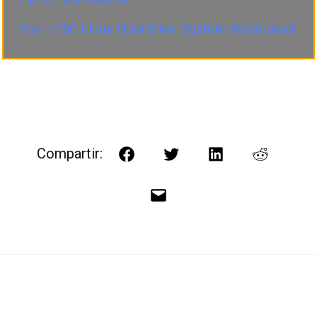
Top +250 Linux Operative System most used.
Compartir:
Facebook
Twitter
LinkedIn
Reddit
Correo
electrónico