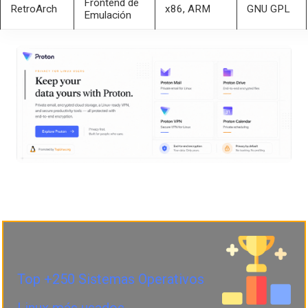
Frontend de
RetroArch
x86, ARM
GNU GPL
Emulación
Top +250 Sistemas Operativos
Linux más usados.