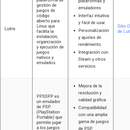
plataforma de
plataformas y
gestión de
emuladores.
juegos de
código
Interfaz intuitiva
abierto para
y fácil de usar.
Linux que
Sitio O
Lutris
Personalización
facilita la
de Lut
instalación,
y ajustes de
organización
rendimiento.
y ejecución de
juegos
Integración con
nativos y
Steam y otros
emulados.
servicios.
Mejora de la
resolución y
PPSSPP es
calidad gráfica.
un emulador
de PSP
Compatibilidad
(PlayStation
con una amplia
Portable) que
gama de juegos
permite jugar
a los juegos
de PSP.