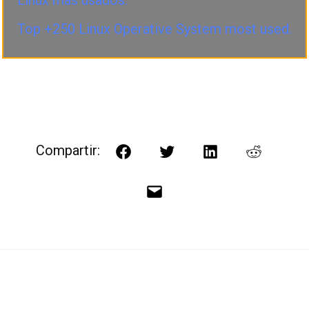
Top +250 Linux Operative System most used.
Compartir:
Facebook
Twitter
LinkedIn
Reddit
Correo
electrónico