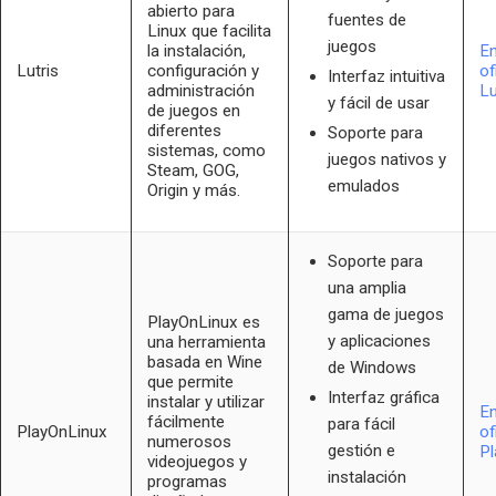
abierto para
fuentes de
Linux que facilita
juegos
la instalación,
En
Lutris
configuración y
of
Interfaz intuitiva
administración
Lu
y fácil de usar
de juegos en
diferentes
Soporte para
sistemas, como
juegos nativos y
Steam, GOG,
emulados
Origin y más.
Soporte para
una amplia
gama de juegos
PlayOnLinux es
y aplicaciones
una herramienta
basada en Wine
de Windows
que permite
Interfaz gráfica
instalar y utilizar
En
fácilmente
para fácil
PlayOnLinux
of
numerosos
gestión e
Pl
videojuegos y
instalación
programas