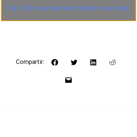
Top +250 Linux Operative System most used.
Compartir:
Facebook
Twitter
LinkedIn
Reddit
Correo
electrónico