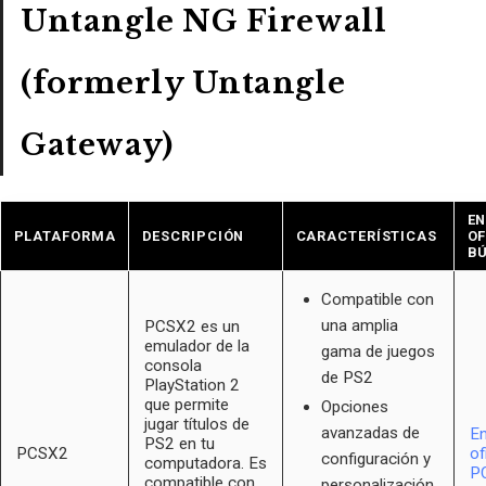
Untangle NG Firewall
(formerly Untangle
Gateway)
E
PLATAFORMA
DESCRIPCIÓN
CARACTERÍSTICAS
OF
B
Compatible con
una amplia
PCSX2 es un
emulador de la
gama de juegos
consola
de PS2
PlayStation 2
que permite
Opciones
jugar títulos de
avanzadas de
En
PS2 en tu
PCSX2
of
configuración y
computadora. Es
P
compatible con
personalización