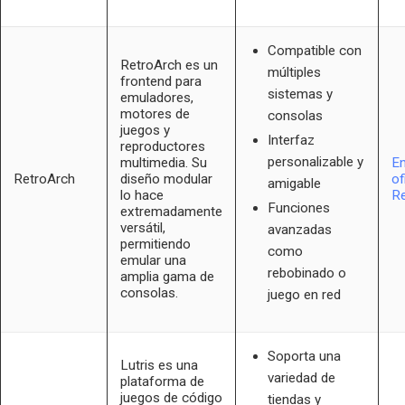
Compatible con
RetroArch es un
múltiples
frontend para
sistemas y
emuladores,
motores de
consolas
juegos y
Interfaz
reproductores
personalizable y
multimedia. Su
En
RetroArch
diseño modular
of
amigable
lo hace
Re
Funciones
extremadamente
versátil,
avanzadas
permitiendo
como
emular una
rebobinado o
amplia gama de
consolas.
juego en red
Soporta una
Lutris es una
variedad de
plataforma de
juegos de código
tiendas y