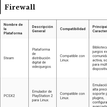
Firewall
Nombre de
Descripción
Principa
la
Compatibilidad
General
Caracter
Plataforma
Bibliotec
Plataforma
juegos e
de
Compatible con
comunid
Steam
distribución
Linux.
activa, s
digital de
para múlt
videojuegos.
dispositi
Emulació
alta preci
Emulador de
Compatible con
soporte 
PCSX2
PlayStation 2
Linux.
plugins,
para Linux.
configur
avanzada