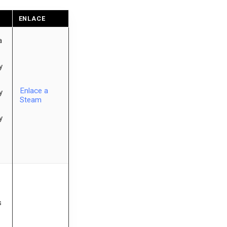
ENLACE
a
y
Enlace a
y
Steam
y
s