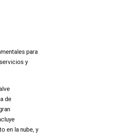
amentales para
servicios y
alve
ca de
gran
ncluye
o en la nube, y