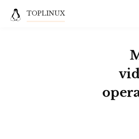
Saltar
TOPLINUX
al
contenido
M
vid
opera