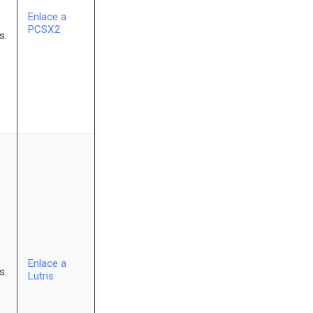
Enlace a
PCSX2
s.
s
Enlace a
s.
Lutris