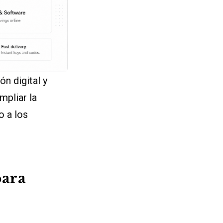
n digital y
pliar la
o a los
para