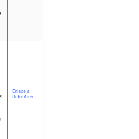
e
Enlace a
de
RetroArch
s