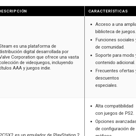
DESCRIPCIÓN
CARACTERÍSTICAS
Acceso a una ampli
biblioteca de juegos.
Funciones sociales 
Steam es una plataforma de
de comunidad.
distribución digital desarrollada por
Soporte para mods 
Valve Corporation que ofrece una vasta
colección de videojuegos, incluyendo
contenido adicional.
títulos AAA y juegos indie.
Frecuentes ofertas 
descuentos
especiales.
Alta compatibilidad
con juegos de PS2.
Opciones avanzada
de configuración de
PCSX2 es un emulador de PlayStation 2
gráficos.