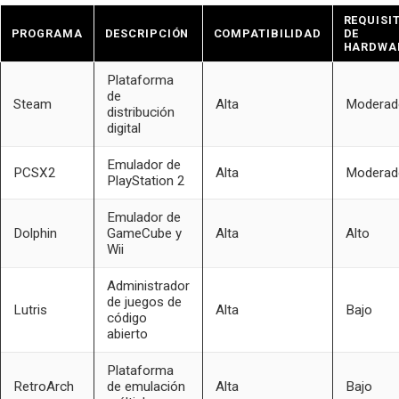
REQUISI
PROGRAMA
DESCRIPCIÓN
COMPATIBILIDAD
DE
HARDWA
Plataforma
de
Steam
Alta
Moderad
distribución
digital
Emulador de
PCSX2
Alta
Moderad
PlayStation 2
Emulador de
Dolphin
GameCube y
Alta
Alto
Wii
Administrador
de juegos de
Lutris
Alta
Bajo
código
abierto
Plataforma
RetroArch
de emulación
Alta
Bajo