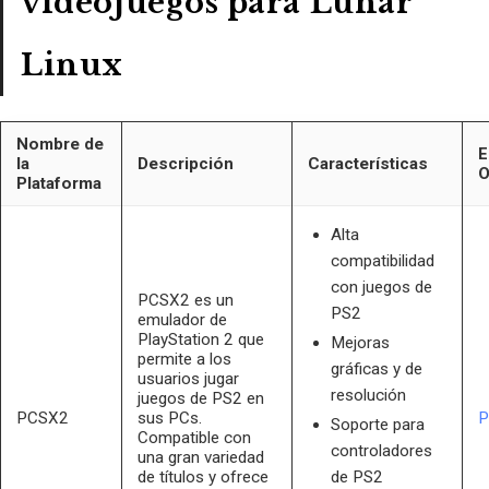
videojuegos para Lunar
Linux
Nombre de
E
la
Descripción
Características
O
Plataforma
Alta
compatibilidad
con juegos de
PCSX2 es un
PS2
emulador de
PlayStation 2 que
Mejoras
permite a los
gráficas y de
usuarios jugar
resolución
juegos de PS2 en
PCSX2
sus PCs.
P
Soporte para
Compatible con
controladores
una gran variedad
de títulos y ofrece
de PS2