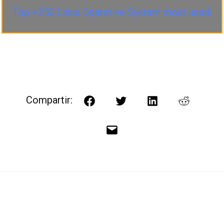
Top +250 Linux Operative System most used.
Compartir:
Facebook
Twitter
LinkedIn
Reddit
Correo
electrónico