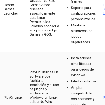
lanzador de Epic
Games
Heroic
Games Store,
H
Soporte para
Games
diseñada
G
Launcher
específicamente
L
configuraciones
para Linux.
personalizables
Permite a los
Mantiene
usuarios acceder a
sus juegos de Epic
bibliotecas de
Games y GOG.
juegos
organizadas
Instalaciones
simplificadas
para juegos de
PlayOnLinux es un
Windows
software que
facilita la
Interfaz intuitiva
instalación y el uso
Amplia
de juegos y
software de
compatibilidad
PlayOnLinux
Windows en Linux
P
con software y
utilizando Wine.
juegos de