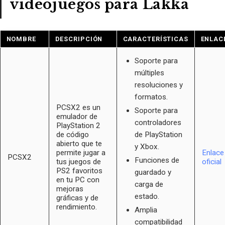
videojuegos para Lakka
NOMBRE
DESCRIPCIÓN
CARACTERÍSTICAS
ENLAC
Soporte para
múltiples
resoluciones y
formatos.
PCSX2 es un
Soporte para
emulador de
controladores
PlayStation 2
de código
de PlayStation
abierto que te
y Xbox.
permite jugar a
Enlace
PCSX2
Funciones de
tus juegos de
oficial
PS2 favoritos
guardado y
en tu PC con
carga de
mejoras
estado.
gráficas y de
rendimiento.
Amplia
compatibilidad