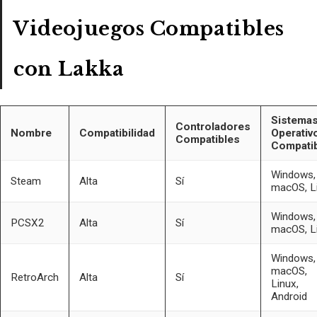
Videojuegos Compatibles
con Lakka
Sistema
Controladores
Nombre
Compatibilidad
Operativ
Compatibles
Compati
Windows,
Steam
Alta
Sí
macOS, L
Windows,
PCSX2
Alta
Sí
macOS, L
Windows,
macOS,
RetroArch
Alta
Sí
Linux,
Android