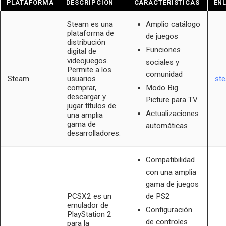
PLATAFORMA
DESCRIPCIÓN
CARACTERÍSTICAS
EN
Steam es una
Amplio catálogo
plataforma de
de juegos
distribución
Funciones
digital de
videojuegos.
sociales y
Permite a los
comunidad
Steam
usuarios
st
comprar,
Modo Big
descargar y
Picture para TV
jugar títulos de
Actualizaciones
una amplia
gama de
automáticas
desarrolladores.
Compatibilidad
con una amplia
gama de juegos
PCSX2 es un
de PS2
emulador de
Configuración
PlayStation 2
de controles
para la