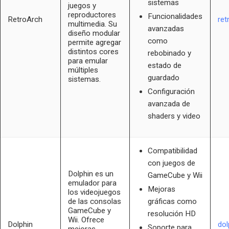
sistemas
juegos y
reproductores
Funcionalidades
RetroArch
ret
multimedia. Su
avanzadas
diseño modular
como
permite agregar
distintos cores
rebobinado y
para emular
estado de
múltiples
guardado
sistemas.
Configuración
avanzada de
shaders y video
Compatibilidad
con juegos de
Dolphin es un
GameCube y Wii
emulador para
Mejoras
los videojuegos
de las consolas
gráficas como
GameCube y
resolución HD
Wii. Ofrece
Dolphin
dol
Soporte para
mejoras