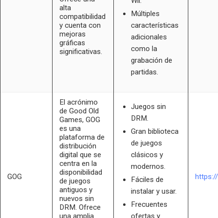
Wii.
alta
Múltiples
compatibilidad
y cuenta con
características
mejoras
adicionales
gráficas
como la
significativas.
grabación de
partidas.
El acrónimo
Juegos sin
de Good Old
DRM.
Games, GOG
es una
Gran biblioteca
plataforma de
de juegos
distribución
digital que se
clásicos y
centra en la
modernos.
disponibilidad
GOG
https:
Fáciles de
de juegos
antiguos y
instalar y usar.
nuevos sin
Frecuentes
DRM. Ofrece
una amplia
ofertas y