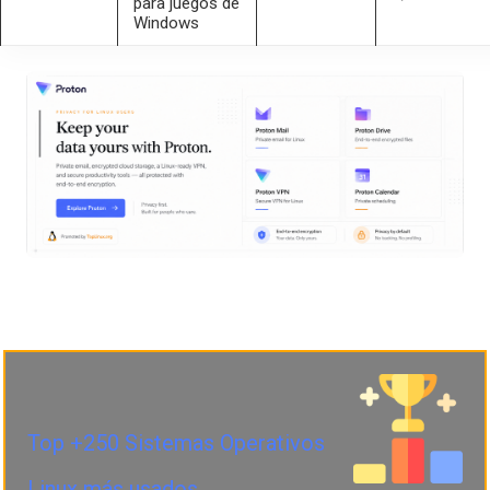
para juegos de
Windows
Top +250 Sistemas Operativos
Linux más usados.