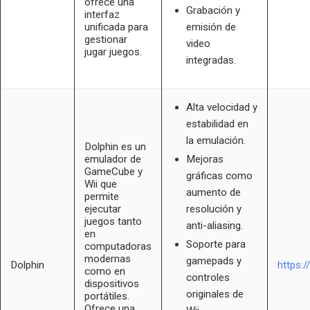
ofrece una
Grabación y
interfaz
unificada para
emisión de
gestionar
video
jugar juegos.
integradas.
Alta velocidad y
estabilidad en
la emulación.
Dolphin es un
emulador de
Mejoras
GameCube y
gráficas como
Wii que
aumento de
permite
ejecutar
resolución y
juegos tanto
anti-aliasing.
en
Soporte para
computadoras
modernas
gamepads y
Dolphin
https:/
como en
controles
dispositivos
originales de
portátiles.
Ofrece una