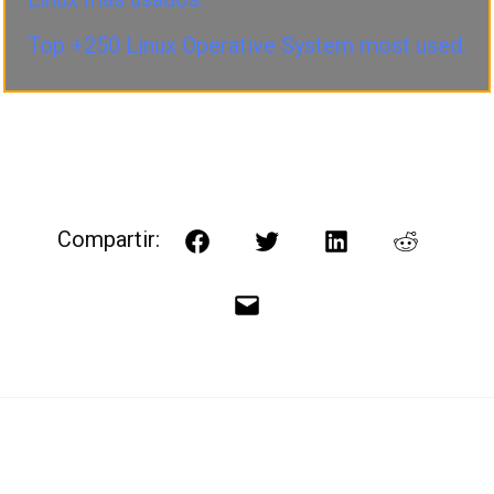
Top +250 Linux Operative System most used.
Compartir:
Facebook
Twitter
LinkedIn
Reddit
Correo
electrónico