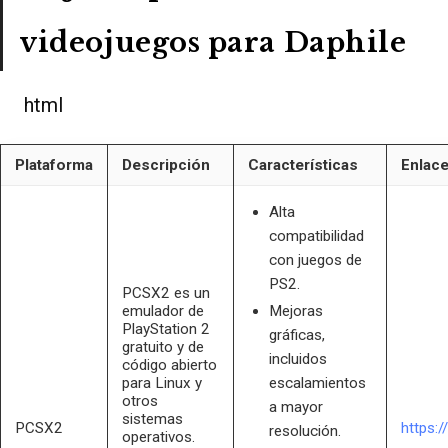
videojuegos para Daphile
html
Plataforma
Descripción
Características
Enlac
Alta
compatibilidad
con juegos de
PS2.
PCSX2 es un
emulador de
Mejoras
PlayStation 2
gráficas,
gratuito y de
incluidos
código abierto
para Linux y
escalamientos
otros
a mayor
sistemas
PCSX2
https:/
resolución.
operativos.