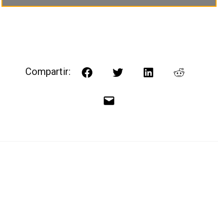
Compartir:
Facebook
Twitter
LinkedIn
Reddit
Correo
electrónico
Navegación