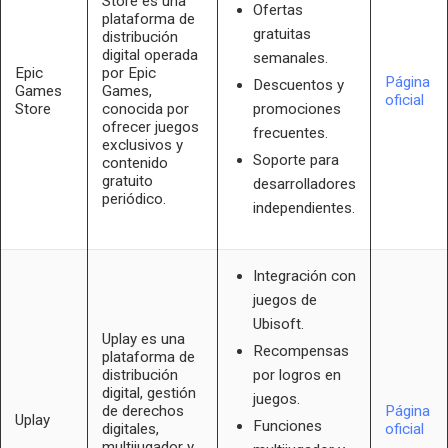
Store es una
Ofertas
plataforma de
gratuitas
distribución
digital operada
semanales.
Epic
por Epic
Página
Descuentos y
Games
Games,
oficial
Store
conocida por
promociones
ofrecer juegos
frecuentes.
exclusivos y
Soporte para
contenido
gratuito
desarrolladores
periódico.
independientes.
Integración con
juegos de
Ubisoft.
Uplay es una
Recompensas
plataforma de
distribución
por logros en
digital, gestión
juegos.
de derechos
Página
Uplay
Funciones
digitales,
oficial
multijugador y