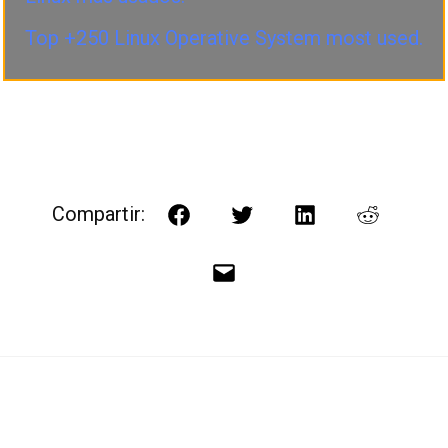
Top +250 Linux Operative System most used.
Compartir:
Facebook
Twitter
LinkedIn
Reddit
Correo
electrónico