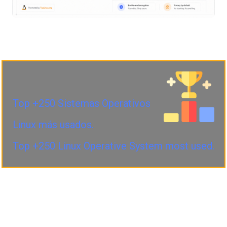
Top +250 Sistemas Operativos
Linux más usados.
Top +250 Linux Operative System most used.