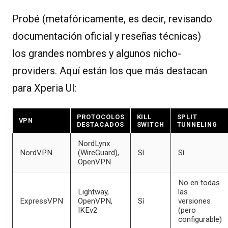
Probé (metafóricamente, es decir, revisando
documentación oficial y reseñas técnicas)
los grandes nombres y algunos nicho-
providers. Aquí están los que más destacan
para Xperia UI:
PROTOCOLOS
KILL
SPLIT
VPN
DESTACADOS
SWITCH
TUNNELING
NordLynx
NordVPN
(WireGuard),
Sí
Sí
OpenVPN
No en todas
Lightway,
las
ExpressVPN
OpenVPN,
Sí
versiones
IKEv2
(pero
configurable)